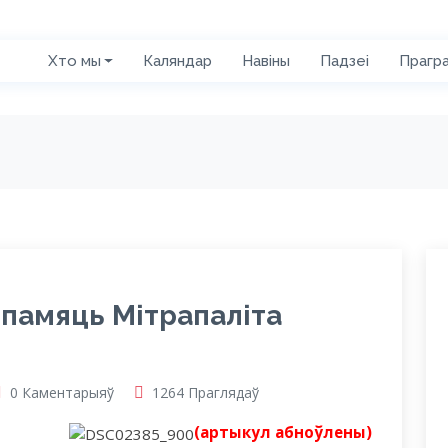
Хто мы
Каляндар
Навіны
Падзеі
Прагр
 памяць Мітрапаліта
0 Каментарыяў
1264 Праглядаў
(артыкул абноўлены)