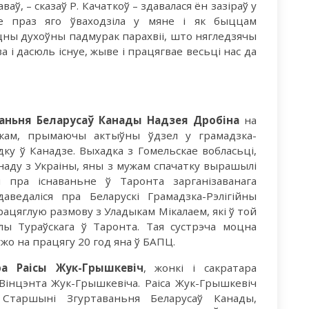
ваў, – сказаў Р. Качаткоў – здавалася ён зазіраў у
е праз яго ўваходзіла у мяне і як быццам
оцны духоўны падмурак парахвіі, што нягледзячы
а і дасюль існуе, жыве і працягвае весьці нас да
аньня Беларусаў Канады Надзея Дробіна
на
кам, прымаючы актыўны ўдзел у грамадзка-
ку ў Канадзе. Выхадка з Гомельскае вобласьці,
анаду з Украіны, яны з мужам спачатку вырашылі
і пра існаваньне ў Таронта зарганізаванага
ведаліся пра Беларускі Грамадзка-Рэлігійны
працяглую размову з Уладыкам Мікалаем, які ў той
ылы Тураўскага ў Таронта. Тая сустрэча моцна
 ужо на працягу 20 год яна ў БАПЦ.
ра Раісы Жук-Грышкевіч
, жонкі і сакратара
Вінцэнта Жук-Грышкевіча. Раіса Жук-Грышкевіч
 Старшыні Згуртаваньня Беларусаў Канады,