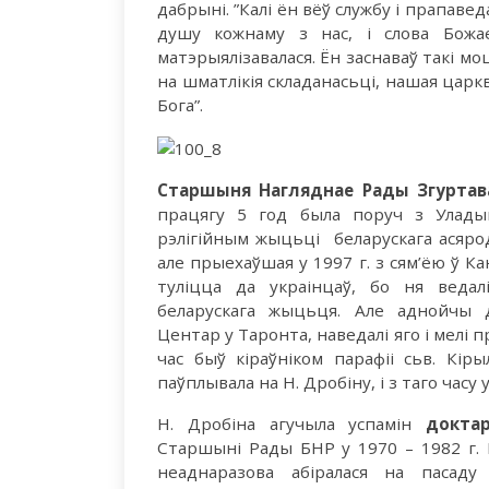
дабрыні. ”Калі ён вёў службу і прапаведа
душу кожнаму з нас, і слова Божа
матэрыялізавалася. Ён заснаваў такі м
на шматлікія складанасьці, нашая царкв
Бога”.
Старшыня Нагляднае Рады Згуртав
працягу 5 год была поруч з Улады
рэлігійным жыцьці беларускага асярод
але прыехаўшая у 1997 г. з сям’ёю ў К
туліцца да украінцаў, бо ня ведал
беларускага жыцьця. Але аднойчы да
Центар у Таронта, наведалі яго і мелі 
час быў кіраўніком парафіі сьв. Кір
паўплывала на Н. Дробіну, і з таго часу
Н. Дробіна агучыла успамін
докта
Старшыні Рады БНР у 1970 – 1982 г. 
неаднаразова абіралася на пасаду