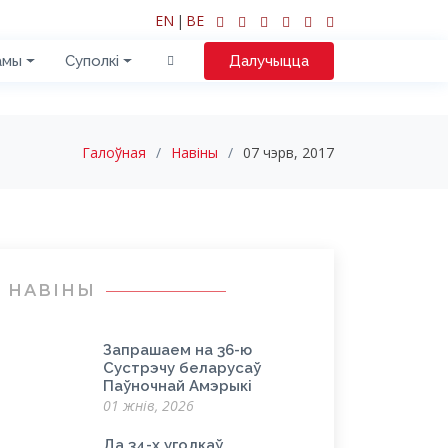
EN
|
BE
амы
Суполкі
Далучыцца
Галоўная
Навіны
07 чэрв, 2017
НАВІНЫ
Запрашаем на 36-ю
Сустрэчу беларусаў
Паўночнай Амэрыкі
01 жнів, 2026
Да 34-х угодкаў