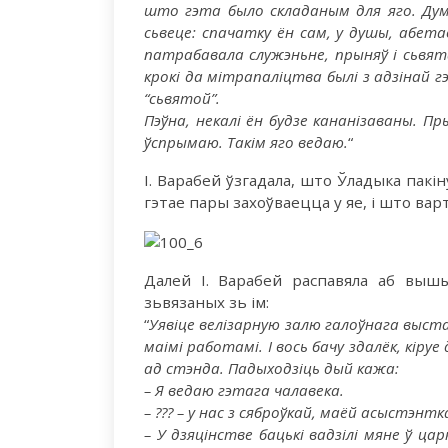
што гэта было складаным для яго. Дум
сьвеце: спачатку ён сам, у душы, абета
патрабавала служэньне, прыняў і сьвят
крокі да мітрапаліцтва былі з адзінай гэ
“сьвятой”.
Пэўна, некалі ён будзе кананізаваны. Пр
ўспрымаю. Такім яго ведаю.
“
І. Варабей ўзгадала, што Ўладыка пакі
гэтае пары захоўваецца у яе, і што ва
Далей І. Варабей распавяла аб выш
зьвязаных зь ім:
“
Уявіце велізарную залю галоўнага выстав
маімі работамі. І вось бачу здалёк, кір
ад стэнда. Падыходзіць дый кажа:
– Я ведаю гэтага чалавека.
– ??? – у нас з сяброўкай, маёй асыстэнт
– У дзяцінстве бацькі вадзілі мяне ў ца