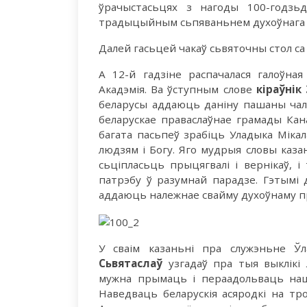
ўрачыстасьцях з нагоды 100-годзьд
традыцыйным сьпяваньнем духоўнага г
Далей гасьцей чакаў сьвяточны стол са
А 12-й гадзіне распачалася галоўна
Акадэмія. Ва ўступным слове
кіраўнік
беларусы аддаюць даніну пашаны чала
беларускае праваслаўнае грамады Кан
багата пасьпеў зрабіць Уладыка Мікал
людзям і Богу. Яго мудрыя словы каза
сьціпласьць прыцягвалі і вернікаў, 
патрэбу ў разумнай парадзе. Гэтымі 
аддаюць належнае свайму духоўнаму п
У сваім казаньні пра служэньне Ў
Сьвятаслаў
узгадаў пра тыя выклікі 
мужна прымаць і пераадольваць наш
Наведваць беларускія асяродкі на тр