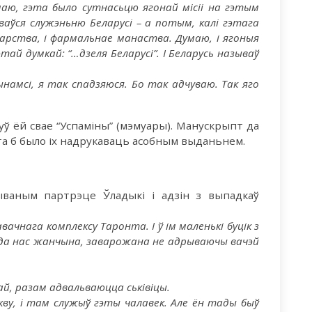
аю, гэта было сутнасьцю ягонай місіі на гэтым
ваўся служэньню Беларусі – а потым, калі гэтага
арства, і фармальнае манаства. Думаю, і ягоныя
тай думкай: “…дзеля Беларусі”. І Беларусь называў
ынамсі, я так спадзяюся. Бо так адчуваю. Так яго
нуў ёй свае “Успаміны” (мэмуары). Манускрыпт да
рта б было іх надрукаваць асобным выданьнем.
ываным партрэце Ўладыкі і адзін з выпадкаў
ачнага комплексу Таронта. І ў ім маленькі буцік з
уе да нас жанчына, заварожана не адрываючы вачэй
кай, разам адвальваюцца ськівіцы.
ркву, і там служыў гэты чалавек. Але ён тады быў