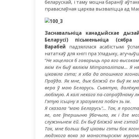
беларускай, і таму моцна бараніў аўтак
праваслаўная царква вызваліцца ад Ма
Заснавальніца канадыйскае дызайн
Беларусі) пісьменьніца (сябра 
Варабей
падзялілася асабістымі ўспа
нататкаў для кнігі пра Уладыку, агучыў
“
Не хацелася б гаварыць пра яго высокамо
якім ён быў вялікім Мітрапалітам… Я н
цікавіла гэта; я хіба да апошняга ягонаг
Праўда. Як мне, дык бліжэй ён быў як м
вера ў маю Беларусь. Сьвятую, далёкую
любімую. А калі некага па-сапраўднаму л
Гэтую ісьціну я зразумела побач зь ім.
Я сказала “маю Беларусь”… Так, я прост
яе, але ўпершыню ўбачыла, як і дзе мо
служэньнем ёй. Ён быў бліжэй мне гэтай
Так, мне больш быў цікавы гэты бок яго
людзкога вока за манастырскімі мурам