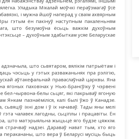
для набажэнстваў адзеньнем, рэгаліямі, іншымі
нялёгка. Уладыка Мікалай моўчкі пераўзмагаў ўсё
абавязкі, і мужна йшоў наперад у сваім ахвярным
 Пры гэтым ён пакінуў наступным пакаленьням
нага, што безумоўна ёсьць важкім духоўным
антэксьце – духоўным здабыткам усяе Беларускае
адзначыла, што сьвятаром, вялікім патрыётам і
даць чэсьць у гэтых разважаньнях пра рэлігію,
рускай аўтакефальнай праваслаўнай царквы. Яна
а ягоных паховінах у Нью-Брансўіку ў чэрвені
е бел-чырвона-белы сьцяг, які пакрываў ягоную
м Янкам пазнаёміліся, калі былі ўжо ў Канадзе.
 сьвяціў іхні дом і ў іх начаваў. Тады яны мелі
гэта чалавек лагодны, сьціплы і працавіты. Ён
ара, што матэрыяльна жыцьцё яго будзе цяжкім.
ня страчваў надзеі. Дараваў нават тым, хто яго
на перакананы, што вера ў Беларусі мусіць быць