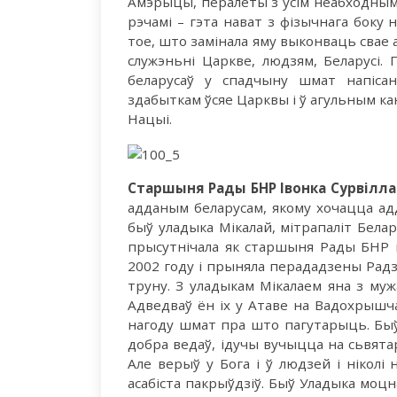
Амэрыцы, пералёты з усім неабходным 
рэчамі – гэта нават з фізычнага боку 
тое, што замінала яму выконваць свае 
служэньні Царкве, людзям, Беларусі.
беларусаў у спадчыну шмат напіса
здабыткам ўсяе Царквы і ў агульным к
Нацыі.
Старшыня Рады БНР Івонка Сурвілла
адданым беларусам, якому хочацца ад
быў уладыка Мікалай, мітрапаліт Бела
прысутнічала як старшыня Рады БНР н
2002 году і прыняла перададзены Радз
труну. З уладыкам Мікалаем яна з мужа
Адведваў ён іх у Атаве на Вадохрышча,
нагоду шмат пра што пагутарыць. Быў 
добра ведаў, ідучы вучыцца на сьвят
Але верыў у Бога і ў людзей і ніколі 
асабіста пакрыўдзіў. Быў Уладыка моц