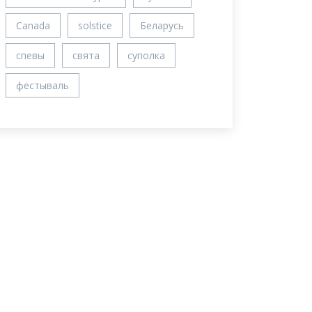
Canada
solstice
Беларусь
спевы
свята
суполка
фестываль