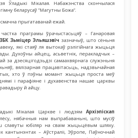
зя Ўладыкі Мікалая. Набажэнства скончылася
імну беларусаў ”Магутны Божа”.
 смачна прыгатаванай ежай.
я частка праграмы ўрачыстасьцяў – Ганаровaя
 ЗБК Зьміцер Эльяшэвіч
зазнaчыў, што сёньня
веку, які стаяў ля вытокаў рэлігійнага жыцьця
ады. Духоўны айцец, асьветнік, перакладчык –
ай за дзесяцігодзьдзі самаахвярнага служэньня
ньняў, вялізарная працавітасьць, надзвычайная
і тых, хто ў пэўны момант жыцьця проста меў
днямі і парафіяне і духавенства нашае царквы
равадыру й айцу.
ладыкі Мікалая Царкве і людзям
Архіэпіскап
лёсу, нябачныя нам выпрабаваньні, што мусіў
 славуты юбіляр на сваім жыцьцёвым шляху.
ох кантынэнтах – Аўстраліі, Эўропе, Паўночнай