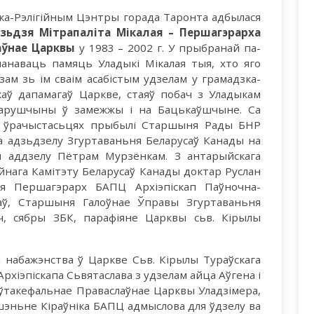
дзка-Рэлігійным Цэнтры горада Таронта адбылася
дзьдзя Мітрапаліта Мікалая – Першагэрарха
аўнае Царквы
у 1983 – 2002 г. У прыбранай па-
шанаваць памяць Уладыкі Мікалая тыя, хто яго
азам зь ім сваім асабістым удзелам у грамадзка-
каў дапамагаў Царкве, стаяў побач з Уладыкам
ларушчыны ў замежжы і на Бацькаўшчыне. Са
а ўрачыстасьцях прыбылі Старшыня Рады БНР
ага адзьдзелу Згуртаваньня Беларусаў Канады на
 аддзелу Пётрам Мурзёнкам. З антарыйскага
ага Камітэту Беларусаў Канады доктар Руслан
іся Першагэрарх БАПЦ Архіэпіскап Паўночна-
лаў, Старшыня Галоўнае Ўправы Згуртаваньня
ч, сябры ЗБК, парафіяне Царквы сьв. Кірылы
 набажэнства ў Царкве Сьв. Кірылы Тураўскага
хіэпіскапа Сьвятаслава з удзелам айца Аўгена і
 Аўтакефальнае Праваслаўнае Царквы Уладзімера,
ашэньне Кіраўніка БАПЦ адмыслова для ўдзелу ва