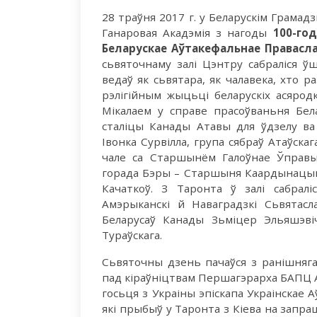
28 траўня 2017 г. у Беларускім Грама
Ганаровая Акадэмія з нагоды
100-го
Беларускае Аўтакефальнае Правасл
сьвяточнаму залі Цэнтру сабраліся ў
ведаў як сьвятара, як чалавека, хто р
рэлігійным жыцьці беларускіх асярод
Мікалаем у справе прасоўваньня Бе
сталіцы Канады Атавы для ўдзелу в
Івонка Сурвілла, група сябраў Атаўск
чале са Старшынём Галоўнае Ўправы
горада Бэры – Старшыня Каардынацыйн
Качаткоў. З Таронта ў залі сабрал
Амэрыканскі й Наваградзкі Сьвятас
Беларусаў Канады Зьміцер Эльяшэві
Тураўскага.
Сьвяточны дзень пачаўся з ранішняга
пад кіраўніцтвам Першагэрарха БАПЦ Ар
госьця з Украіны эпіскапа Украінскае
які прыбыў у Таронта з Кіева на запр