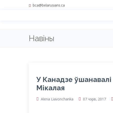
bca@belarusians.ca
Навіны
У Канадзе ўшанавалі
Мікалая
Alena Liavonchanka
07 чэрв, 2017