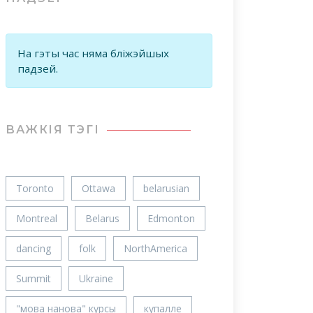
На гэты час няма бліжэйшых
падзей.
ВАЖКIЯ ТЭГІ
Toronto
Ottawa
belarusian
Montreal
Belarus
Edmonton
dancing
folk
NorthAmerica
Summit
Ukraine
"мова нанова" курсы
купалле