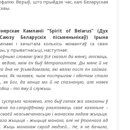
ефалію. Верыў, што прыйдзе час, калі Беларуская
сквы.
ерскае Кампаніі ”Spirit of Belarus” (Дух
Саюзу Беларускіх пісьменьнікаў) Ірына
мінамі і зачытала колькісь момантаў са сваіх
шы, у прыватнасьці, наступнае:
ўнымі словамі (ужо ўсё сказалі да мяне), апісваць,
я ведаю, якім ён быў Мітрапалітам. Ды мяне й не
а дня не ўсьведамляла, які вялікі пост ён займае.
анах. Як чалавек, чыім пострыгам і абетам стала
, як Бог, да канца мо й не спазнаную, але навек
юбіш – то яму й служыш.
а сустрэла чалавека, хто быў гэтак жа закаханы ў
жна па-сапраўднаму рэалізаваць сваё каханьне –
 сваёй неасьвечанасьцю і манаскім ладам жыцьця.
нага жыцьця – жыцьця манаха, але не ўтоенага ад
і. Жыць манахам сярод людзей… Не, я не бачыла,