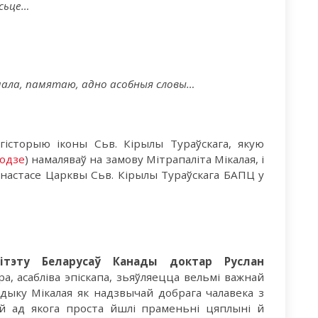
осьце…
жо мала, памятаю, адно асобныя словы…
гісторыю іконы Сьв. Кірылы Тураўскага, якую
бодзе
) намаляваў на замову Мітрапаліта Мікалая, і
канастасе Царквы Сьв. Кірылы Тураўскага БАПЦ у
ітэту Беларусаў Канады доктар Руслан
а, асабліва эпіскапа, зьяўляецца вельмі важнай
ладыку Мікалая як надзвычай добрага чалавека з
й ад якога проста йшлі праменьні цяплыні й