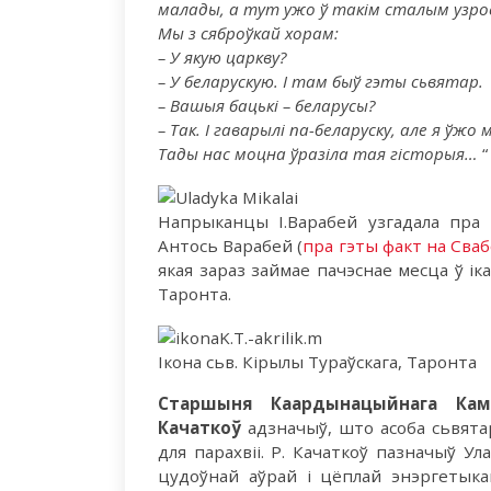
малады, а тут ужо ў такім сталым узр
Мы з сяброўкай хорам:
– У якую царкву?
– У беларускую. І там быў гэты сьвятар.
– Вашыя бацькі – беларусы?
– Так. І гаварылі па-беларуску, але я ў
Тады нас моцна ўразіла тая гісторыя…
“
Напрыканцы І.Варабей узгадала пра 
Антось Варабей (
пра гэты факт на Сва
якая зараз займае пачэснае месца ў і
Таронта.
Ікона сьв. Кірылы Тураўскага, Таронта
Старшыня Каардынацыйнага Кам
Качаткоў
адзначыў, што асоба сьвятар
для парахвіі. Р. Качаткоў пазначыў У
цудоўнай аўрай і цёплай энэргетыка