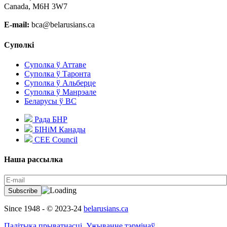
Canada, M6H 3W7
E-mail:
bca@belarusians.ca
Суполкі
Суполка ў Аттаве
Суполка ў Таронта
Суполка ў Альберце
Суполка ў Манрэале
Беларусы ў ВС
Рада БНР
БІНіМ Канады
CEE Council
Наша рассылка
Since 1948 - © 2023-24
belarusians.ca
Палітыка прыватнасці.
Ужыванне тэрмінаў.