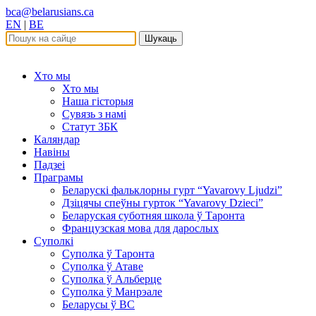
bca@belarusians.ca
EN
|
BE
Шукаць
Хто мы
Хто мы
Наша гісторыя
Сувязь з намі
Статут ЗБК
Каляндар
Навіны
Падзеі
Праграмы
Беларускі фальклорны гурт “Yavarovy Ljudzi”
Дзіцячы спеўны гурток “Yavarovy Dzieci”
Беларуская суботняя школа ў Таронта
Французская мова для дарослых
Суполкі
Суполка ў Таронта
Суполка ў Атаве
Суполка ў Альберце
Суполка ў Манрэале
Беларусы ў ВС