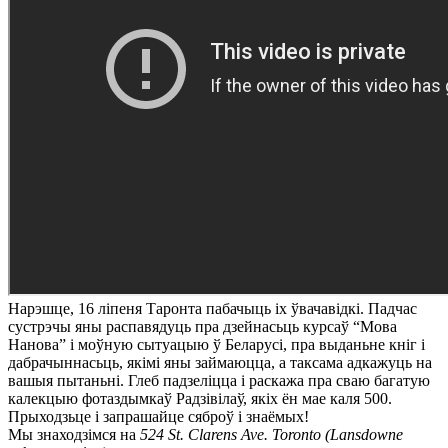
Нарэшце, 16 ліпеня Таронта пабачыць іх ўвачавідкі. Падчас
сустрэчы яны распавядуць пра дзейнасьць курсаў “Мова
Нанова” і моўную сытуацыю ў Беларусі, пра выданьне кніг і
дабрачыннасьць, якімі яны займаюцца, а таксама адкажуць на
вашыя пытаньні. Глеб падзеліцца і раскажа пра сваю багатую
калекцыю фотаздымкаў Радзівілаў, якіх ён мае каля 500.
Прыходзьце і запрашайце сяброў і знаёмых!
Мы знаходзімся на
524 St. Clarens Ave. Toronto (Lansdowne