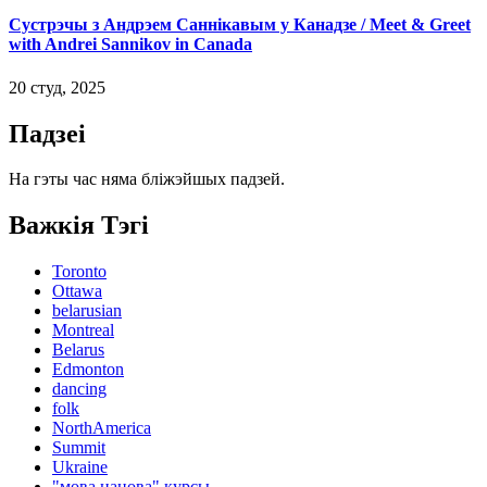
Сустрэчы з Андрэем Саннікавым у Канадзе / Meet & Greet
with Andrei Sannikov in Canada
20 студ, 2025
Падзеі
На гэты час няма бліжэйшых падзей.
Важкiя Тэгі
Toronto
Ottawa
belarusian
Montreal
Belarus
Edmonton
dancing
folk
NorthAmerica
Summit
Ukraine
"мова нанова" курсы