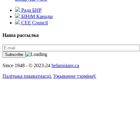
Рада БНР
БІНіМ Канады
CEE Council
Наша рассылка
Since 1948 - © 2023-24
belarusians.ca
Палітыка прыватнасці.
Ужыванне тэрмінаў.