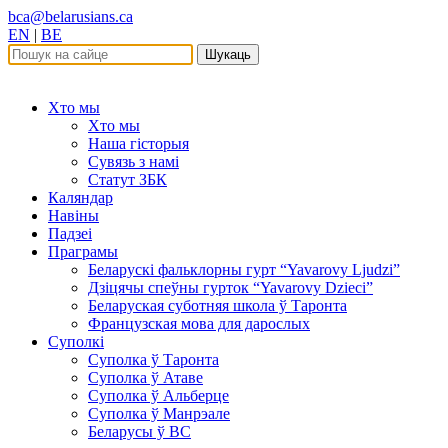
bca@belarusians.ca
EN
|
BE
Шукаць
Хто мы
Хто мы
Наша гісторыя
Сувязь з намі
Статут ЗБК
Каляндар
Навіны
Падзеі
Праграмы
Беларускі фальклорны гурт “Yavarovy Ljudzi”
Дзіцячы спеўны гурток “Yavarovy Dzieci”
Беларуская суботняя школа ў Таронта
Французская мова для дарослых
Суполкі
Суполка ў Таронта
Суполка ў Атаве
Суполка ў Альберце
Суполка ў Манрэале
Беларусы ў ВС