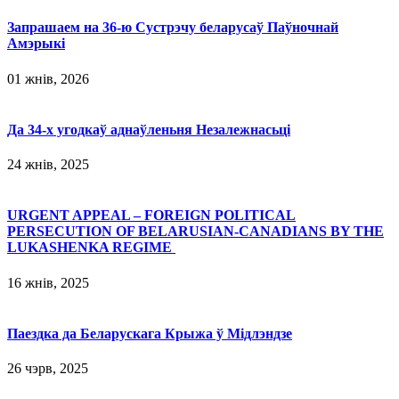
Запрашаем на 36-ю Сустрэчу беларусаў Паўночнай
Амэрыкі
01 жнів, 2026
Да 34-х угодкаў аднаўленьня Незалежнасьці
24 жнів, 2025
URGENT APPEAL – FOREIGN POLITICAL
PERSECUTION OF BELARUSIAN-CANADIANS BY THE
LUKASHENKA REGIME
16 жнів, 2025
Паездка да Беларускага Крыжа ў Мідлэндзе
26 чэрв, 2025