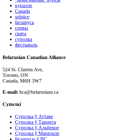
купалле
Canada
solstice
Беларусь
спевы
свята
суполка
фестываль
Belarusian Canadian Alliance
524 St. Clarens Ave,
Toronto, ON
Canada, M6H 3W7
E-mail:
bca@belarusians.ca
Суполкі
Суполка ў Аттаве
Суполка ў Таронта
Суполка ў Альберце
Суполка ў Манрэале
Беларусы ў ВС