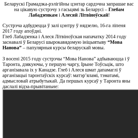
Беларускі Грамадзка-рэлігійны цэнтар сардэчна запрашае вас
на цікавую сустрэчу з гасьцямі зь Беларусі –
Глебам
Лабадзенкам
і
Алесяй Літвіноўскай
!
Сустрэча адбудзецца ў залі цэнтру ў нядзелю, 16-га ліпеня
2017 году апоўдні.
Глеб Лабадзенка і Алеся Літвіноўская напачатку 2014 году
заснавалі ў Беларусі шырокавядомую ініцыятыву
“Мова
Нанова”
– папулярныя курсы беларускай мовы.
З восені 2015 году сустрэчы “Мова Нанова” адбываюцца і ў
Таронта, дзякуючы, у першую чаргу, Ірыне Тоўсьцік, што
арганізавала іх у Канадзе. Глеб і Алеся шмат дапамаглі ў
арганізацыі таронтаўскіх курсаў: матэр’яламі, тэматамі,
адмысловай атрыбутыкай. Да першых курсаў у Таронта яны
даслалі відэа-прывітаньне: