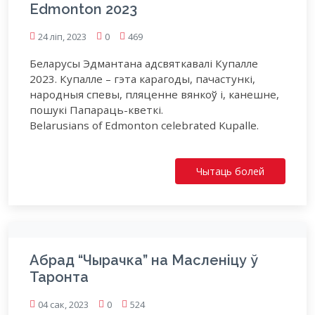
Edmonton 2023
24 ліп, 2023
0
469
Беларусы Эдмантана адсвяткавалі Купалле
2023. Купалле – гэта карагоды, пачастункі,
народныя спевы, пляценне вянкоў і, канешне,
пошукі Папараць-кветкі.
Belarusians of Edmonton celebrated Kupalle.
Чытаць болей
Абрад “Чырачка” на Масленіцу ў
Таронта
04 сак, 2023
0
524