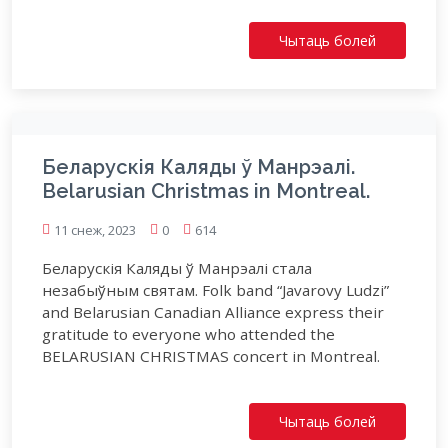
Чытаць болей
Беларускія Каляды ў Манрэалі.
Belarusian Christmas in Montreal.
11 снеж, 2023
0
614
Беларускія Каляды ў Манрэалі стала
незабыўным святам. Folk band “Javarovy Ludzi”
and Belarusian Canadian Alliance express their
gratitude to everyone who attended the
BELARUSIAN CHRISTMAS concert in Montreal.
Чытаць болей