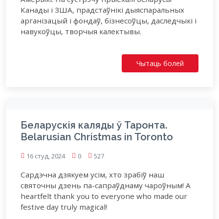
Канады і ЗША, прадстаўнікі дыяспаральных
арганізацый і фондаў, бізнесоўцы, даследчыкі і
навукоўцы, творчыя калектывы.
Чытаць болей
Беларускія каляды ў Таронта.
Belarusian Christmas in Toronto
16 студ, 2024
0
527
Сардэчна дзякуем усім, хто зрабіў наш
святочны дзень па-сапраўднаму чароўным! A
heartfelt thank you to everyone who made our
festive day truly magical!