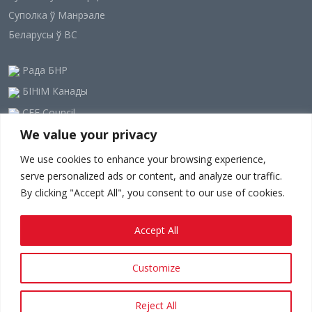
Суполка ў Манрэале
Беларусы ў ВС
Рада БНР
БІНіМ Канады
CEE Council
We value your privacy
Наша рассылка
We use cookies to enhance your browsing experience,
serve personalized ads or content, and analyze our traffic.
By clicking "Accept All", you consent to our use of cookies.
Accept All
Customize
Палітыка прыватнасці.
Ужыванне тэрмінаў.
Since 1948 - © 2023-24
belarusians.ca
Reject All