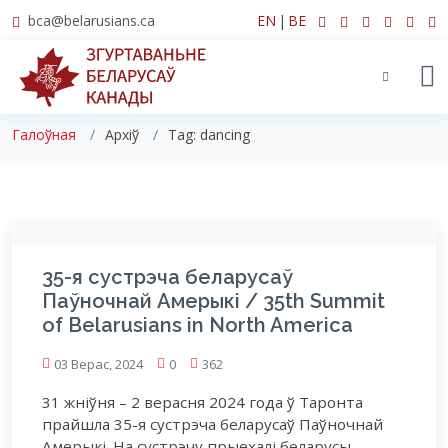
bca@belarusians.ca
EN
|
BE
Tag:
dancing
Галоўная
Архіў
Tag:
dancing
35-я сустрэча беларусаў
Паўночнай Амерыкі / 35th Summit
of Belarusians in North America
03 Верас, 2024
0
362
31 жніўня – 2 верасня 2024 года ў Таронта
прайшла 35-я сустрэча беларусаў Паўночнай
Амерыкі. На сустрэчу прыехалі беларусы