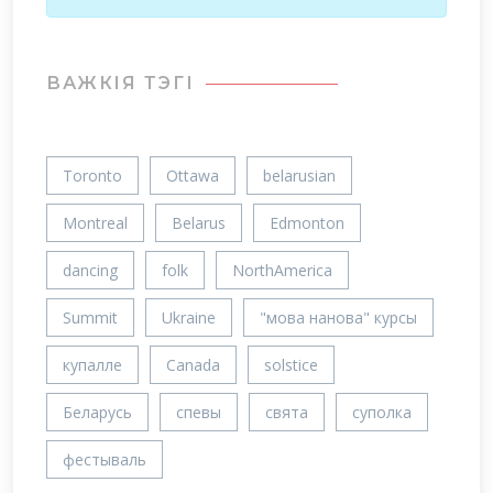
ВАЖКIЯ ТЭГІ
Toronto
Ottawa
belarusian
Montreal
Belarus
Edmonton
dancing
folk
NorthAmerica
Summit
Ukraine
"мова нанова" курсы
купалле
Canada
solstice
Беларусь
спевы
свята
суполка
фестываль