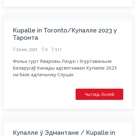
Kupalle in Toronto/Купалле 2023 у
Таронта
24 ліп, 2023
0
511
Фольк гурт Яваровы Людзі і Згуртаваньне
Беларусаў Канады адсвяткавалі Купалле 2023
на базе адпачынку Слуцак.
Чытаць болей
Купалле ў Эдмантане / Kupalle in