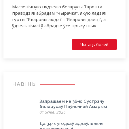
Масленічную нядзелю беларусы Таронта
праводзілі абрадам “Чырачка”, якую ладзілі
гурты “Яваровы людзі” і “Яваровы дзеці”, а
ўдзельнічалі ў абрадзе ўсе прысутныя.
Чытаць болей
НАВІНЫ
Запрашаем на 36-ю Сустрэчу
беларусаў Паўночнай Амэрыкі
01 жнів, 2026
Да 34-х угодкаў аднаўленьня
Незалежнасьці