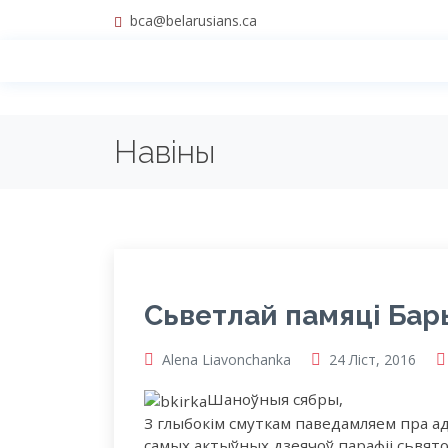
bca@belarusians.ca
Навіны
Сьветлай памяці Бар
Alena Liavonchanka
24 Ліст, 2016
Шаноўныя сябры,
З глыбокім смуткам паведамляем пра ад
самых актыўных дзеячоў парафіі сьвято