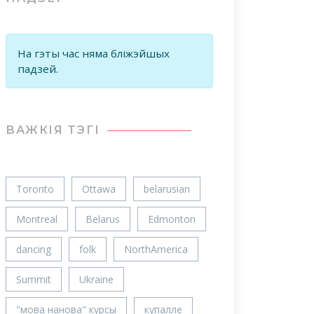
На гэты час няма бліжэйшых
падзей.
ВАЖКIЯ ТЭГІ
Toronto
Ottawa
belarusian
Montreal
Belarus
Edmonton
dancing
folk
NorthAmerica
Summit
Ukraine
"мова нанова" курсы
купалле