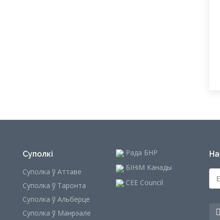
Рада БНР
Суполкі
На
БІНіМ Канады
Суполка ў Аттаве
CEE Council
Суполка ў Таронта
Суполка ў Альберце
Суполка ў Манрэале