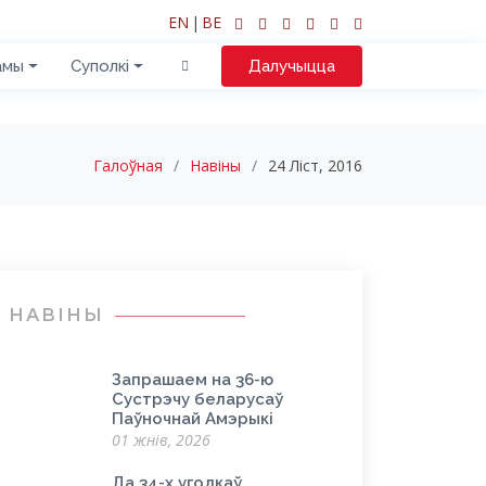
EN
|
BE
амы
Суполкі
Далучыцца
Галоўная
Навіны
24 Ліст, 2016
НАВІНЫ
Запрашаем на 36-ю
Сустрэчу беларусаў
Паўночнай Амэрыкі
01 жнів, 2026
Да 34-х угодкаў