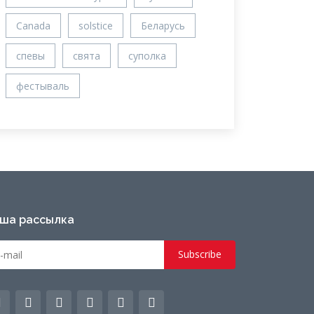
Canada
solstice
Беларусь
спевы
свята
суполка
фестываль
ша рассылка