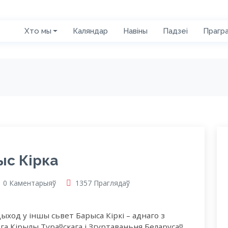
Хто мы
Каляндар
Навіны
Падзеі
Прагр
ыс Кірка
0 Каментарыяў
1357 Праглядаў
ыход у іншы сьвет Барыса Кіркі – аднаго з
га Кірылы Тураўскага і Згуртаваньня Беларусаў