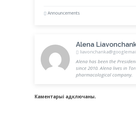
Announcements
Alena Liavonchan
liavonchanka@googlemai
Alena has been the Presiden
since 2010. Alena lives in To
pharmacological company.
Каментарыi адключаны.