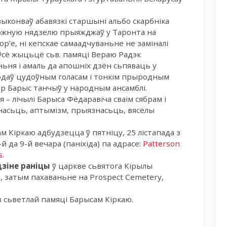
выконваў абавязкі старшыні альбо скарбніка
ь кожную нядзелю прыяжджаў у Таронта на
р’е, ні кепскае самаадчуваньне не заміналі
ўсё жыцьцё сьв. памяці Вераю Радэк
ьня і амаль да апошніх дзён сьпяваць у
одаў цудоўным голасам і тонкім прыродным
ар Барыс танчыў у народным ансамблі.
 – лічылі Барыса Фёдаравіча сваім сябрам і
знасьць, аптымізм, прыязнасьць, вясёлы
м Кіркаю адбудзецца ў пятніцу, 25 лістапада з
й да 9-й вечара (паніхіда) па адрасе:
Patterson
s.
дзіне раніцы
ў царкве сьвятога Кірылы
, затым пахаваньне на Prospect Cemetery,
з сьветлай памяці Барысам Кіркаю.