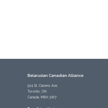
Belarusian Canadian Alliance
524 St. Clarens Ave,
Toronto, ON
Canada, M6H 3W7