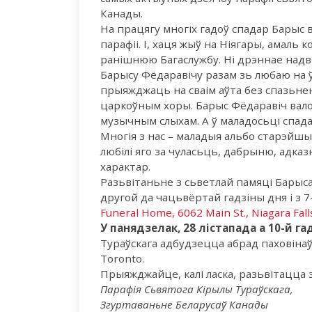
Канады.
На працягу многіх гадоў спадар Барыс 
парафіі. І, хаця жыў на Ніягары, амал
ранішнюю Багаслужбу. Ні дрэннае надво
Барысу Фёдаравічу разам зь любаю на 
прыяжджаць на сваім аўта без спазьнен
царкоўным хоры. Барыс Фёдаравіч вал
музычным слыхам. А ў маладосьці спад
Многія з нас – маладыя альбо старэйшыя
любілі яго за чуласьць, дабрыню, адка
характар.
Разьвітаньне з сьветлай памяці Барыса
другой да чацьвёртай гадзіны дня і з 7-
Funeral Home, 6062 Main St., Niagara Fall
У панядзелак, 28 лістапада а 10-й га
Тураўскага адбудзецца абрад паховінаў
Toronto.
Прыяжджайце, калі ласка, разьвітацца 
Парафія Сьвятога Кірылы Тураўскага,
Згуртаваньне Беларусаў Канады