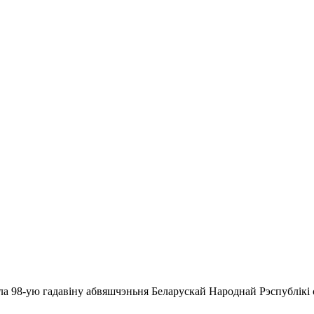
ла 98-ую гадавіну абвяшчэньня Беларускай Народнай Рэспублікі