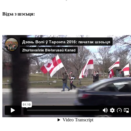
Відэа з шэсьця: