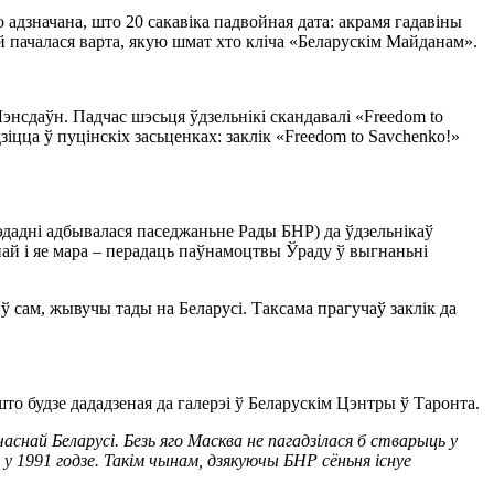
 адзначана, што 20 сакавіка падвойная дата: акрамя гадавіны
й пачалася варта, якую шмат хто кліча «Беларускім Майданам».
энсдаўн. Падчас шэсьця ўдзельнікі скандавалі «Freedom to
зіцца ў пуцінскіх засьценках: заклік «Freedom to Savchenko!»
эдадні адбывалася паседжаньне Рады БНР) да ўдзельнікаў
ай і яе мара – перадаць паўнамоцтвы Ўраду ў выгнаньні
ў сам, жывучы тады на Беларусі. Таксама прагучаў заклік да
о будзе дададзеная да галерэі ў Беларускім Цэнтры ў Таронта.
снай Беларусі. Безь яго Масква не пагадзілася б стварыць у
у 1991 годзе. Такім чынам, дзякуючы БНР сёньня існуе