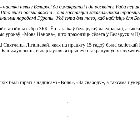
 частка шляху Беларусі да дэмакратыі і да росквіту. Рада першаю
Што яшчэ больш важна – яна застаецца захавальнікам традыцый 
ншымі народамі Эўропы. Усё гэта для таго, каб наблізіць для Бе
айстарэйшы сябра ЗБК. Ён заклікаў беларусаў да еднасьці, а та
ыя урокаў «Мова Нанова», што праходзіць сёлета ў Беларускім Ц
 Святланы Літвінавай, якая на працягу 15 гадоў была салісткай
 да Бацькаўшчыны й жартаўлівыя прыпеўкі закранулі ўсіх слухачо
якіх былі пірагі з надпісамі «Воля», «За свабоду», а таксама цук