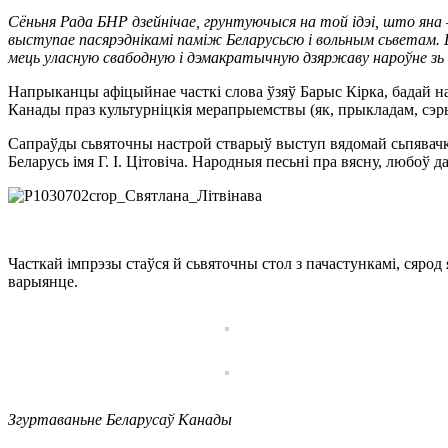
Сёньня Рада БНР дзейнічае, грунтуючыся на той ідэі, што яна –
выступае пасярэднікамі паміж Беларусьсю і вольным сьветам. 
мець уласную свабодную і дэмакратычную дзяржаву нароўне зь і
Напрыканцы афіцыйнае часткі слова ўзяў Барыс Кірка, бадай н
Канады праз культурніцкія мерапрыемствы (як, прыкладам, сэр
Сапраўды сьвяточны настрой стварыў выступ вядомай сьпявачкі
Беларусь імя Г. І. Цітовіча. Народныя песьні пра вясну, любоў
Часткай імпрэзы стаўся й сьвяточны стол з пачастункамі, сярод 
варыянце.
Згуртаваньне Беларусаў Канады