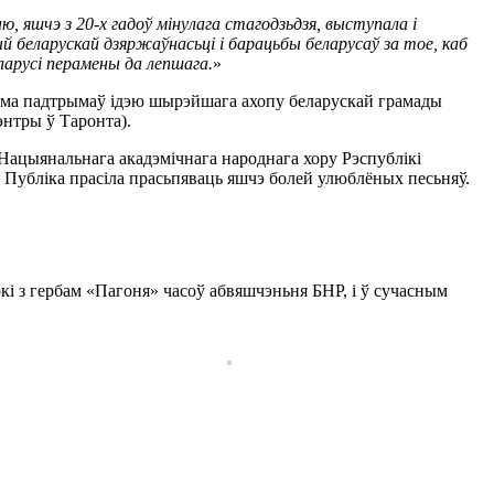
, яшчэ з 20-х гадоў мінулага стагодзьдзя, выступала і
беларускай дзяржаўнасьці і барацьбы беларусаў за тое, каб
ларусі перамены да лепшага.
»
ксама падтрымаў ідэю шырэйшага ахопу беларускай грамады
энтры ў Таронта).
 Нацыянальнага акадэмічнага народнага хору Рэспублікі
ў. Публіка прасіла прасьпяваць яшчэ болей улюблёных песьняў.
еркі з гербам «Пагоня» часоў абвяшчэньня БНР, і ў сучасным