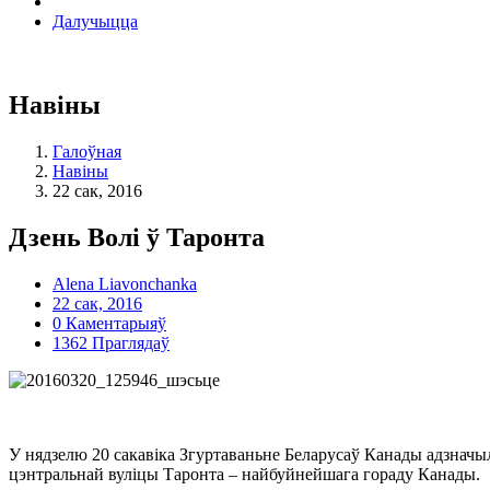
Далучыцца
Навіны
Галоўная
Навіны
22 сак, 2016
Дзень Волі ў Таронта
Alena Liavonchanka
22 сак, 2016
0 Каментарыяў
1362 Праглядаў
У нядзелю 20 сакавіка Згуртаваньне Беларусаў Канады адзначы
цэнтральнай вуліцы Таронта – найбуйнейшага гораду Канады.