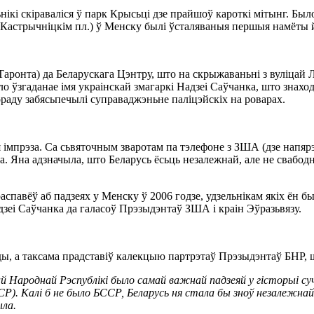
кі скіраваліся ў парк Крысьці дзе прайшоў кароткі мітынг. Было
 (Кастрычніцкім пл.) ў Менску былі ўсталяваныя першыя намёты 
аронта) да Беларускага Цэнтру, што на скрыжаваньні з вуліцай Л
о ўзгаданае імя украінскай змагаркі Надзеі Саўчанка, што знаход
ораду забясьпечылі суправаджэньне паліцэйскіх на роварах.
 імпрэза. Са сьвяточным зваротам па тэлефоне з ЗША (дзе напяр
 Яна адзначыла, што Беларусь ёсьць незалежнай, але не свабодн
павёў аб падзеях у Менску ў 2006 годзе, удзельнікам якіх ён бы
зеі Саўчанка да галасоў Прэзыдэнтаў ЗША і краін Эўразьвязу.
, а таксама прадставіў калекцыю партрэтаў Прэзыдэнтаў БНР, шт
 Народнай Рэспублікі было самай важнай падзеяй у гісторыі суча
Р). Калі б не было БССР, Беларусь ня стала бы зноў незалежнай 
ыла.