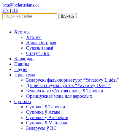
bca@belarusians.ca
EN
|
BE
Шукаць
Хто мы
Хто мы
Наша гісторыя
Сувязь з намі
Статут ЗБК
Каляндар
Навіны
Падзеі
Праграмы
Беларускі фальклорны гурт “Yavarovy Ljudzi”
Дзіцячы спеўны гурток “Yavarovy Dzieci”
Беларуская суботняя школа ў Таронта
Французская мова для дарослых
Суполкі
Суполка ў Таронта
Суполка ў Атаве
Суполка ў Альберце
Суполка ў Манрэале
Беларусы ў ВС