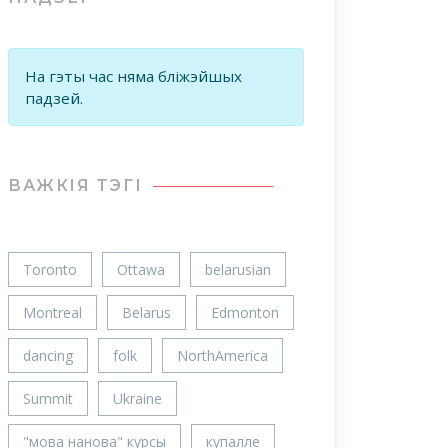
На гэты час няма бліжэйшых
падзей.
ВАЖКIЯ ТЭГІ
Toronto
Ottawa
belarusian
Montreal
Belarus
Edmonton
dancing
folk
NorthAmerica
Summit
Ukraine
"мова нанова" курсы
купалле