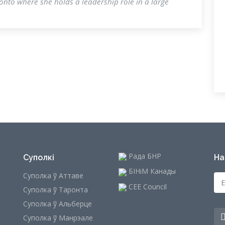
ronto where she holds a leadership role in a large
Рада БНР
Суполкі
На
БІНіМ Канады
Суполка ў Аттаве
CEE Council
Суполка ў Таронта
Суполка ў Альберце
Суполка ў Манрэале