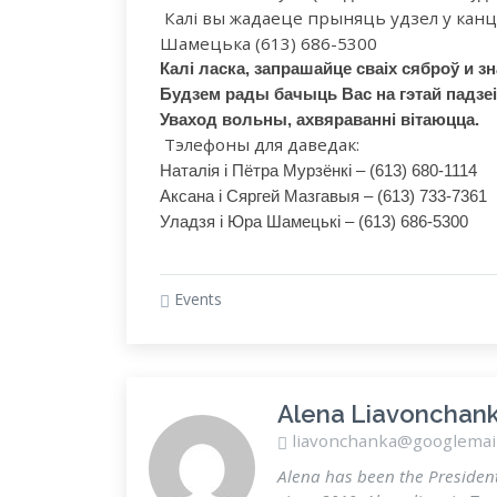
Калі вы жадаеце прыняць удзел у канцэ
Шамецька
(613) 686-5300
Калі ласка, запрашайце сваіх сяброў
и з
Будзем рады бачыць Вас на гэтай падзеі
Уваход вольны, ахвяраванні вітаюцца.
Тэлефоны для даведак:
Наталія і Пётра Мурзёнкі – (613) 680-1114
Аксана i Сяргей Мазгавыя – (613) 733-7361
Уладзя і Юра Шамецькі –
(613) 686-5300
Events
Alena Liavonchan
liavonchanka@googlemai
Alena has been the Presiden