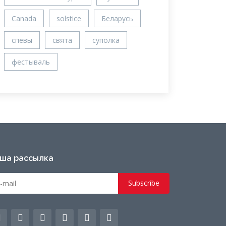
Canada
solstice
Беларусь
спевы
свята
суполка
фестываль
ша рассылка