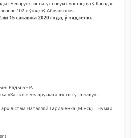
ады і
Беларускі інстытут навукі і мастацтва ў Канадзе
каванне
102-х ўгодкаў Абвяшчэння
15
сакавіка
2020
года, ў
нядзелю.
лікі
ыні
Рады
БНР
.
ха «Запісы» Беларускага інстытута навукі
архівістам
Наталл
яй
Гардзіенка
(
Мінск
)
.
Нумар
ел)