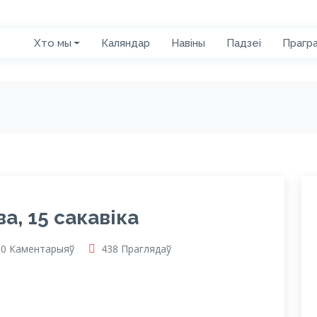
Хто мы
Каляндар
Навіны
Падзеі
Прагр
а, 15 сакавіка
0 Каментарыяў
438 Праглядаў