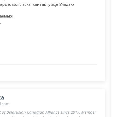
рце, калі ласка, кантактуйце Уладзю
наёмых
!
.
ka
l.com
t of Belarusian Canadian Alliance since 2017. Member