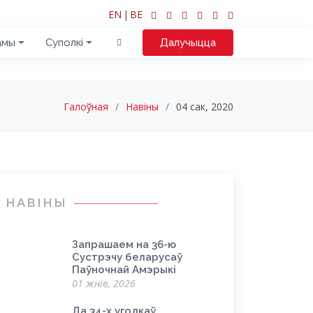
EN
|
BE
амы
Суполкі
Далучыцца
Галоўная
Навіны
04 сак, 2020
НАВІНЫ
Запрашаем на 36-ю
Сустрэчу беларусаў
Паўночнай Амэрыкі
01 жнів, 2026
Да 34-х угодкаў