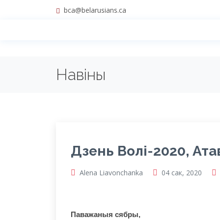
bca@belarusians.ca
Навіны
Дзень Волі-2020, Атав
Alena Liavonchanka
04 сак, 2020
Паважаныя сябры,