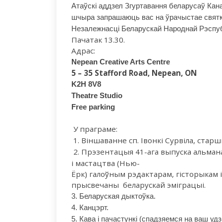
Атаўскі аддзел Згуртавання беларусаў Кан
шчыра запрашаюць вас на ўрачыстае
свят
Незалежнасці Беларускай Народнай Рэспуб
Пачатак 13.30.
Адрас:
Nepean Creative Arts Centre
5 – 35 Stafford Road, Nepean, ON
K2H 8V8
Theatre Studio
Free parkin
g
У
праграме
:
1.
Віншаванне
сп.
Івонкі
Сурвіла
,
старш
2. П
рэзентацыя 41-ага выпуска альмана
і
мастацтва (Нью-
Ёрк)
галоўным
рэдактарам
,
гісторыкам
і
прысвечаны беларускай эміграцыі.
3. Беларуская дыктоўка.
4. Канцэрт.
5.
Кава і пачастункі (спадзяемся на ваш удз