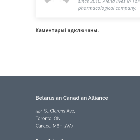
since 2010. Alena lives in To
pharmacological company.
Каментарыi адключаны.
Belarusian Canadian Alliance
524 St. Clarens Ave,
Toronto, ON
Canada, M6H 3W7