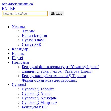
bca@belarusians.ca
EN
|
BE
Шукаць
Хто мы
Хто мы
Наша гісторыя
Сувязь з намі
Статут ЗБК
Каляндар
Навіны
Падзеі
Праграмы
Беларускі фальклорны гурт “Yavarovy Ljudzi”
Дзіцячы спеўны гурток “Yavarovy Dzieci”
Беларуская суботняя школа ў Таронта
Французская мова для дарослых
Суполкі
Суполка ў Таронта
Суполка ў Атаве
Суполка ў Альберце
Суполка ў Манрэале
Беларусы ў ВС