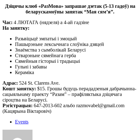
Дзіцячы клюб «РазMова» запрашае дзетак (5-13 гадоў) на
беларускамоўны занятак “Мая сям’я”.
Час:
4 ЛЮТАГА (нядзеля) а 4-ай гадзіне
На занятку:
Разьвіцьцё эмпатыі і эмоцый
Пашырэньне лексычнага слоўніка дзяцей
Знаёмства з сымболікай Беларусі
Стварэньне сямейнага герба
Сямейныя гісторыі і традыцыі
Гульні і забавы
Кераміка
Адрас:
524 St. Clarens Ave.
Кошт занятку:
$15. Грошы будуць перададзеныя дабрачынна-
сацыяльнаму праекту “Разам” – прафіляктыка дзіцячага
сіроцтва на Беларусі.
Рэгістрацыя:
647-2013-602 альбо razmovabel@gmail.com
(Кацярына Віктаровіч)
Events