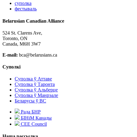
суполка
фестываль
Belarusian Canadian Alliance
524 St. Clarens Ave,
Toronto, ON
Canada, M6H 3W7
E-mail:
bca@belarusians.ca
Суполкі
Суполка ў Аттаве
Суполка ў Таронта
Суполка ў Альберце
Суполка ў Манрэале
Беларусы ў ВС
Рада БНР
БІНіМ Канады
CEE Council
Наша рассылка