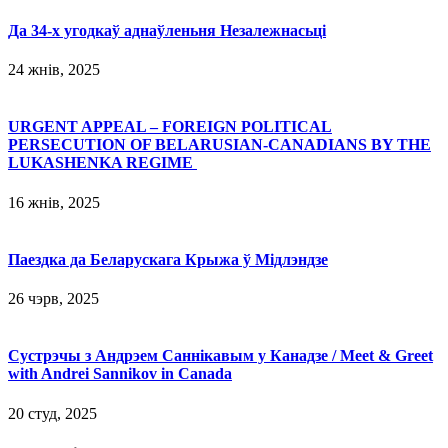
Да 34-х угодкаў аднаўленьня Незалежнасьці
24 жнів, 2025
URGENT APPEAL – FOREIGN POLITICAL
PERSECUTION OF BELARUSIAN-CANADIANS BY THE
LUKASHENKA REGIME
16 жнів, 2025
Паездка да Беларускага Крыжа ў Мідлэндзе
26 чэрв, 2025
Сустрэчы з Андрэем Саннікавым у Канадзе / Meet & Greet
with Andrei Sannikov in Canada
20 студ, 2025