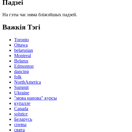
Падзеі
На гэты час няма бліжэйшых падзей.
Важкiя Тэгі
Toronto
Ottawa
belarusian
Montreal
Belarus
Edmonton
dancing
folk
NorthAmerica
Summit
Ukraine
"мова нанова" курсы
купалле
Canada
solstice
Беларусь
спевы
свята