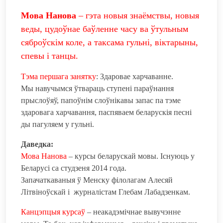
Мова Нанова
– гэта новыя знаёмствы, новыя
веды, цудоўнае баўленне часу ва ўтульным
сяброўскім коле, а таксама гульні, віктарыны,
спевы і танцы.
Тэма першага занятку
: Здаровае харчаванне.
Мы навучымся ўтвараць cтупені параўнання
прыслоўяў, папоўнім слоўнікавы запас па тэме
здаровага харчавання, паспяваем беларускія песні
ды пагуляем у гульні.
Даведка:
Мова Нанова
– курсы беларускай мовы. Існуюць у
Беларусі са студзеня 2014 года.
Запачаткаваныя ў Менску філолагам Алесяй
Літвіноўскай і журналістам Глебам Лабадзенкам.
Канцэпцыя курсаў
– неакадэмічнае вывучэнне