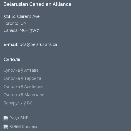
Belarusian Canadian Alliance
524 St. Clarens Ave,
Toronto, ON
Canada, M6H 3W7
E-mail:
bca@belarusians.ca
Суполкі
Суполка ў Аттаве
Суполка ў Таронта
Суполка ў Альберце
Суполка ў Манрэале
Беларусы ў ВС
Рада БНР
БІНіМ Канады