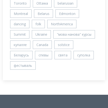
Toronto
Ottawa
belarusian
Montreal
Belarus
Edmonton
dancing
folk
NorthAmerica
Summit
Ukraine
"мова нанова" курсы
купалле
Canada
solstice
Беларусь
спевы
свята
суполка
фестываль