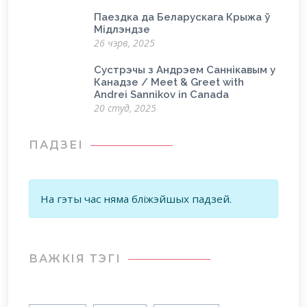
Паездка да Беларускага Крыжа ў
Мідлэндзе
26 чэрв, 2025
Сустрэчы з Андрэем Саннікавым у
Канадзе / Meet & Greet with
Andrei Sannikov in Canada
20 студ, 2025
ПАДЗЕІ
На гэты час няма бліжэйшых падзей.
ВАЖКIЯ ТЭГІ