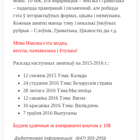
мовы. То бок, уся інфармацыя – лексіка і граматыка
– падаецца праверанай і пісьменнай, але робіцца
гэта ў інтэрактыўных формах, цікава і нязмушана.
Кожныя заняткі маюць тэму і некалькі ўмоўных
рубрык – Слоўнік, Граматыка, Цікавосткі ды г.д.
Мова Нанова-гэта модна,
весела, пазнавальна і ўтульна!
Расклад наступных заняткаў на 2015-2016 г.:
12 снежня 2015 Тэма: Каляды
24 студзеня 2016 Тэма: Беларускія стравы
28 лютага 2016 Тэма:Масленіца
12 сакавіка 2016 Тэма: Вясна
16 красавіка 2016 Тэма: Вялікдзень
7 траўня 2016 Выпускны
Будзем удзячныя за ахвяраванні коштам у 10$
Дадатковая інфармацыя: (647) 505-2956