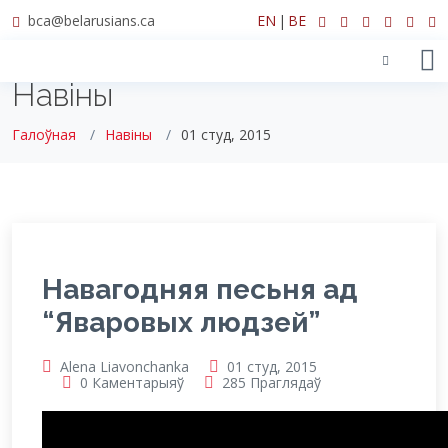
bca@belarusians.ca
EN
|
BE
Навіны
Галоўная
Навіны
01 студ, 2015
Навагодняя песьня ад
“Яваровых людзей”
Alena Liavonchanka
01 студ, 2015
0 Каментарыяў
285 Праглядаў