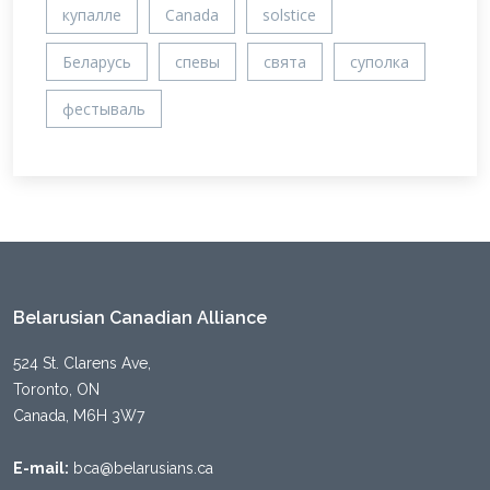
купалле
Canada
solstice
Беларусь
спевы
свята
суполка
фестываль
Belarusian Canadian Alliance
524 St. Clarens Ave,
Toronto, ON
Canada, M6H 3W7
E-mail:
bca@belarusians.ca