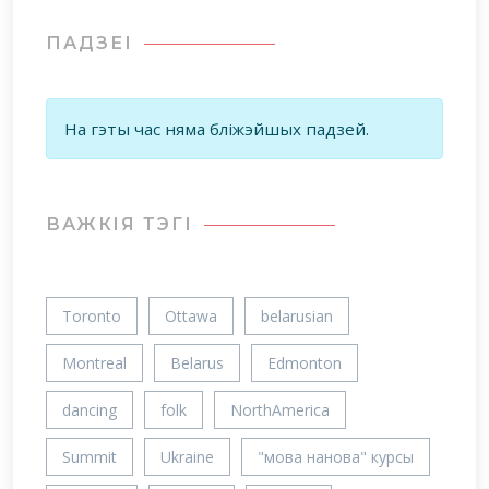
ПАДЗЕІ
На гэты час няма бліжэйшых падзей.
ВАЖКIЯ ТЭГІ
Toronto
Ottawa
belarusian
Montreal
Belarus
Edmonton
dancing
folk
NorthAmerica
Summit
Ukraine
"мова нанова" курсы