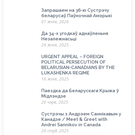
Запрашаем на 36-ю Сустрэчу
беларусаў Паўночнай Амэрыкі
01 жнів, 2026
Да 34-х угодкаў аднаўленьня
Незалежнасьці
24 жнів, 2025
URGENT APPEAL – FOREIGN
POLITICAL PERSECUTION OF
BELARUSIAN-CANADIANS BY THE
LUKASHENKA REGIME
16 жнів, 2025
Паездка да Беларускага Крыжа ў
Мідлэндзе
26 чэрв, 2025
Сустрэчы з Андрэем Саннікавым у
Канадзе / Meet & Greet with
Andrei Sannikov in Canada
20 студ, 2025