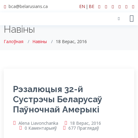
bca@belarusians.ca
EN
|
BE
Навіны
Галоўная
Навіны
18 Верас, 2016
Рэзалюцыя 32-й
Сустрэчы Беларусаў
Паўночнай Амерыкі
Alena Liavonchanka
18 Верас, 2016
0 Каментарыяў
677 Праглядаў