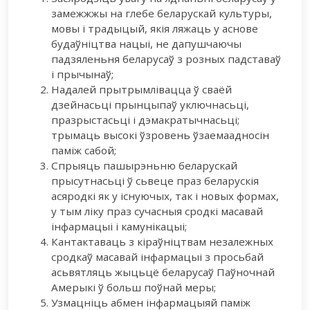
замежжжы на глебе беларускай культуры,
мовы і традыцый, якія ляжаць у аснове
будаўніцтва нацыі, не дапушчаючы
падзяленьня беларусаў з розных падставаў
і прычынаў;
Надалей прытрымлівацца ў сваёй
дзейнасьці прынцыпаў уключнасьці,
празрыстасьці і дэмакратычнасьці;
трымаць высокі ўзровень ўзаемаадносін
паміж сабой;
Спрыяць пашырэньню беларускай
прысутнасьці ў сьвеце праз беларускія
асяродкі як у існуючых, так і новых формах,
у тым ліку праз сучасныя сродкі масавай
інфармацыі і камунікацыі;
Кантактаваць з кіраўніцтвам незалежных
сродкаў масавай інфармацыі з просьбай
асьвятляць жыцьцё беларусаў Паўночнай
Амерыкі ў больш поўнай меры;
Узмацніць абмен інфармацыяй паміж