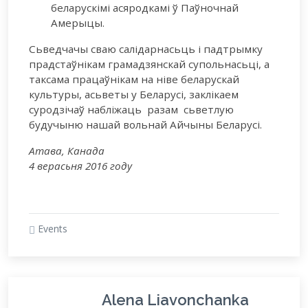
беларускімі асяродкамі ў Паўночнай
Амерыцы.
Сьведчачы сваю салідарнасьць і падтрымку
прадстаўнікам грамадзянскай супольнасьці, а
таксама працаўнікам на ніве беларускай
культуры, асьветы у Беларусі, заклікаем
суродзічаў набліжаць разам сьветлую
будучыню нашай вольнай Айчыны Беларусі.
Атава, Канада
4 верасьня 2016 году
Events
Alena Liavonchanka