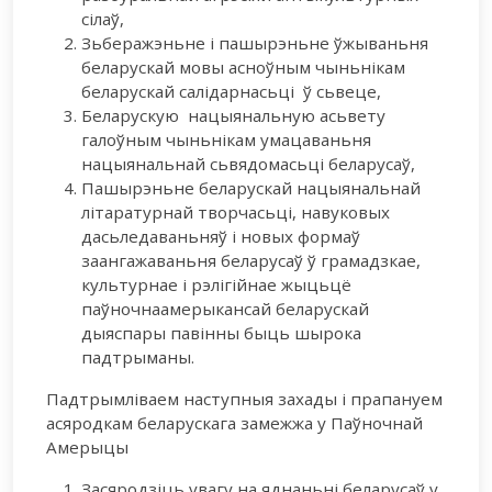
сілаў,
Зьберажэньне і пашырэньне ўжываньня
беларускай мовы асноўным чыньнікам
беларускай салідарнасьці ў сьвеце,
Беларускую нацыянальную асьвету
галоўным чыньнікам умацаваньня
нацыянальнай сьвядомасьці беларусаў,
Пашырэньне беларускай нацыянальнай
літаратурнай творчасьці, навуковых
дасьледаваньняў і новых формаў
заангажаваньня беларусаў ў грамадзкае,
культурнае і рэлігійнае жыцьцё
паўночнаамерыкансай беларускай
дыяспары павінны быць шырока
падтрыманы.
Падтрымліваем наступныя захады і прапануем
асяродкам беларускага замежжа у Паўночнай
Амерыцы
Засяродзіць увагу на яднаньні беларусаў у