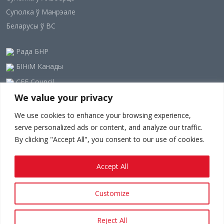
Суполка ў Манрэале
Беларусы ў ВС
Рада БНР
БІНіМ Канады
CEE Council
We value your privacy
Наша рассылка
We use cookies to enhance your browsing experience,
serve personalized ads or content, and analyze our traffic.
By clicking "Accept All", you consent to our use of cookies.
Accept All
Customize
Палітыка прыватнасці.
Ужыванне тэрмінаў.
Since 1948 - © 2023-24
belarusians.ca
Reject All