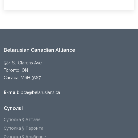
Belarusian Canadian Alliance
524 St. Clarens Ave,
Toronto, ON
Canada, M6H 3W7
E-mail:
bca@belarusians.ca
Суполкі
Суполка ў Аттаве
Суполка ў Таронта
Суполка ў Альберце