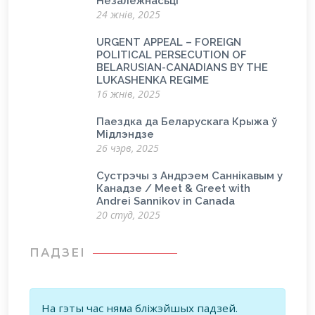
Незалежнасьці
24 жнів, 2025
URGENT APPEAL – FOREIGN
POLITICAL PERSECUTION OF
BELARUSIAN-CANADIANS BY THE
LUKASHENKA REGIME
16 жнів, 2025
Паездка да Беларускага Крыжа ў
Мідлэндзе
26 чэрв, 2025
Сустрэчы з Андрэем Саннікавым у
Канадзе / Meet & Greet with
Andrei Sannikov in Canada
20 студ, 2025
ПАДЗЕІ
На гэты час няма бліжэйшых падзей.