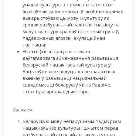
упадка культуры з прычыны таго, што
агрэсіўныя супольнасьці ў асобных краінах
выкарыстоўваюць мову і культуру як
сродак разбуральнай палітыкі і націску на
мову і культуру краінаў і этнічных групаў,
падвержаных агрэсіі і акупацыйнай
палітыцы;
Нэгатыўныя працэсы сталага
даўгагадовага абмежаваньня разьвіцьця
беларускай нацыянальнай культуры ў
Бацькаўшчыне вядуць да незваротных
вынікаў ў разьвіцьці нацыянальнай
сьвядомасьці беларусаў як на Радзіме,
гэтак і у асяродках дыяспары.
Уважаем
Беларускую мову непарушным падмуркам
нацыянальнае культуры і шчытом перад
разбуральнай агрэсіяй антыкультурных