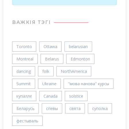
ВАЖКIЯ ТЭГІ
Toronto
Ottawa
belarusian
Montreal
Belarus
Edmonton
dancing
folk
NorthAmerica
Summit
Ukraine
"мова нанова" курсы
купалле
Canada
solstice
Беларусь
спевы
свята
суполка
фестываль