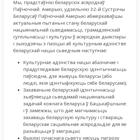
Мы, прадстаўнікі беларускіх асяродкаў
Паўночнай Амерыкі, удзельнікі 32-й Сустрэчы
Беларусаў Паўночнай Амерыкі абмеркаваўшы
актуальныя пытаньні стану беларускай
нацыянальнай сьведамасьці, грамадзянскай
супольнасьці і культуры ў асяродках дыяспары
і зыходзячы з пазіцыі аб культурным адзінстве
беларускай нацыі сьведчым наступнае:
Культурнае адзінства нацыі абазначае і
прадугледжвае беларускую ідэнтычнасьць
паўсюдна, дзе жывуць беларусы (або
людзі, якія ідэнтыфікуюць сябе беларусамі);
Захаваньне беларускай ідэнтычнасьці
зьяўляецца сьведамай нацыянальнай
задачай кожнага беларуса ў Бацькаўшчыне
і ў замежжы, што дае магчымасьць
захаваць беларускую культуру і ствараць
беларускае сацыяльнае асяродзьдзе для яе
разьвіцьця ў эміграцыі;
Выклікі сучаснага сьвету нясуць пагрозу