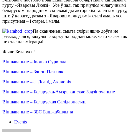
гурту «Яваровы Людзі». Усе ў залі так прачуліся мілагучнымі
беларускімі народнымі сьпевамі ды акторскім талентам гурту,
што ў карагод разам з «Яваровымі людзьмі» сталі амаль усе
прысутныя – і стары,
і
малы.
Па сканчэньні сьвята сябры яшчэ доўга не
разыходзіліся, вядучы гаворку на роднай мове, чаго часам так
н
е
стае на эміграцыі.
Жыве Беларусь!
Віншаваньне – Івонка Сурвілла
Віншаваньне – Зянон Пазьняк
Віншаваньне – а. Леанід Акаловіч
Віншаваньне – Беларуска-Амэрыканскае Задзіночаньне
Віншаваньне – Беларуская Салідарнасьць
Віншаваньне – ЗБС Бацькаўшчына
Events