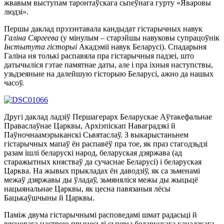
жвавым выступам таронтаўскага сьпеўнага гурту «Яваровы
людзі».
Першы даклад прэзэнтавала
кандыдат гістарычных навук
Галіна Сяргеева
(у мінулым
–
старэйшы навуковы супрацоўнік
Інстытута гісторыі
Акадэміі навук Беларусі).
Спадарыня
Галіна ня толькі распавяла пра гістарычныя падзеі, што
датычыліся гэтае памятна
е
даты,
але
і пра іхн
ы
я наступствы,
узьдзеяньне на далейшую гісторыю Беларусі, ажно да нашых
часоў.
Другі даклад ладзіў Першагерарх Беларускае Аўтакефальнае
Праваслаўнае Царквы, Архіэпіскап Наваградзкі й
Паўночнаамэрыканскі Сьвятаслаў.
З выкарыстаньнем
гістарычных мапаў ён распавёў пра тое, як праз стагодзьдзі
разам ішлі беларускі народ, беларуская дзяржава (ад
старажытных княстваў да сучаснае Беларусі) і беларуская
Царква.
На жывых прыкладах ён даводзіў, я
к са зьменамі
межаў дзяржавы ды ўладаў, зьмяняліся межы ды жыцьцё
нацыянальнае Царквы,
як цесна павязаныя лёсы
Бацькаўшчыны й Царквы.
П
аміж двума гістарычнымі расповедамі шмат радасьці й
вясновага настрою прынесьлі сьпевы беларускага канадзкага