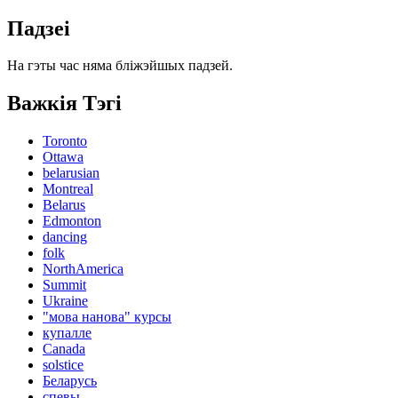
Падзеі
На гэты час няма бліжэйшых падзей.
Важкiя Тэгі
Toronto
Ottawa
belarusian
Montreal
Belarus
Edmonton
dancing
folk
NorthAmerica
Summit
Ukraine
"мова нанова" курсы
купалле
Canada
solstice
Беларусь
спевы