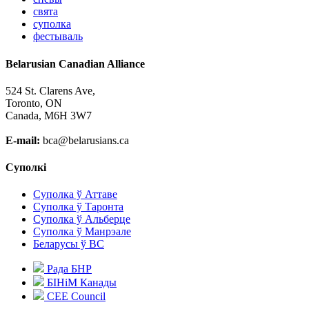
свята
суполка
фестываль
Belarusian Canadian Alliance
524 St. Clarens Ave,
Toronto, ON
Canada, M6H 3W7
E-mail:
bca@belarusians.ca
Суполкі
Суполка ў Аттаве
Суполка ў Таронта
Суполка ў Альберце
Суполка ў Манрэале
Беларусы ў ВС
Рада БНР
БІНіМ Канады
CEE Council