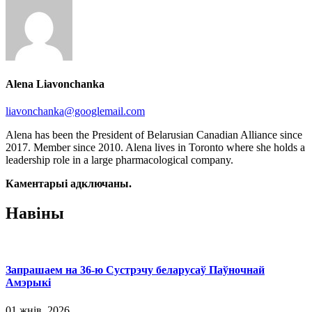
Alena Liavonchanka
liavonchanka@googlemail.com
Alena has been the President of Belarusian Canadian Alliance since
2017. Member since 2010. Alena lives in Toronto where she holds a
leadership role in a large pharmacological company.
Каментарыi адключаны.
Навіны
Запрашаем на 36-ю Сустрэчу беларусаў Паўночнай
Амэрыкі
01 жнів, 2026