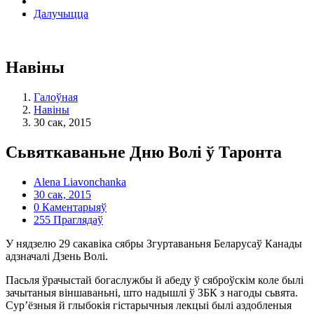
Далучыцца
Навіны
Галоўная
Навіны
30 сак, 2015
Сьвяткаваньне Дню Волі ў Таронта
Alena Liavonchanka
30 сак, 2015
0 Каментарыяў
255 Праглядаў
У нядзелю 29 сакавіка сябры Згуртаваньня Беларусаў Канады
адзначалі Дзень Волі.
Пасьля ўрачыстай богаслужбы й абеду ў сяброўскім коле былі
зачытаныя віншаваньні, што надышлі ў ЗБК з нагоды сьвята.
Сур’ёзныя й глыбокія гістарычныя лекцыі былі аздобленыя