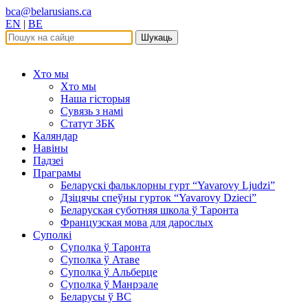
bca@belarusians.ca
EN
|
BE
Шукаць
Хто мы
Хто мы
Наша гісторыя
Сувязь з намі
Статут ЗБК
Каляндар
Навіны
Падзеі
Праграмы
Беларускі фальклорны гурт “Yavarovy Ljudzi”
Дзіцячы спеўны гурток “Yavarovy Dzieci”
Беларуская суботняя школа ў Таронта
Французская мова для дарослых
Суполкі
Суполка ў Таронта
Суполка ў Атаве
Суполка ў Альберце
Суполка ў Манрэале
Беларусы ў ВС