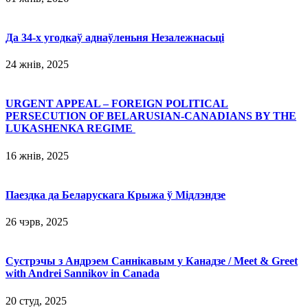
Да 34-х угодкаў аднаўленьня Незалежнасьці
24 жнів, 2025
URGENT APPEAL – FOREIGN POLITICAL
PERSECUTION OF BELARUSIAN-CANADIANS BY THE
LUKASHENKA REGIME
16 жнів, 2025
Паездка да Беларускага Крыжа ў Мідлэндзе
26 чэрв, 2025
Сустрэчы з Андрэем Саннікавым у Канадзе / Meet & Greet
with Andrei Sannikov in Canada
20 студ, 2025