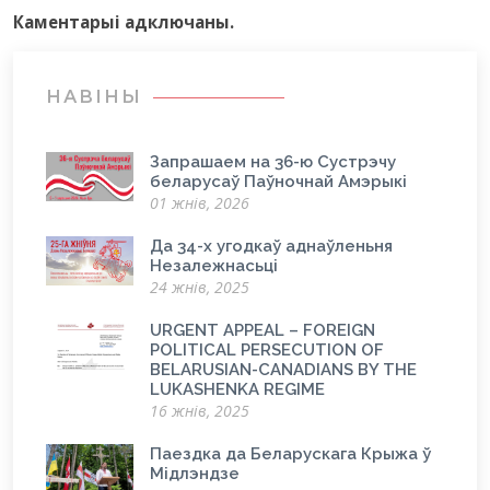
Каментарыi адключаны.
НАВІНЫ
Запрашаем на 36-ю Сустрэчу
беларусаў Паўночнай Амэрыкі
01 жнів, 2026
Да 34-х угодкаў аднаўленьня
Незалежнасьці
24 жнів, 2025
URGENT APPEAL – FOREIGN
POLITICAL PERSECUTION OF
BELARUSIAN-CANADIANS BY THE
LUKASHENKA REGIME
16 жнів, 2025
Паездка да Беларускага Крыжа ў
Мідлэндзе