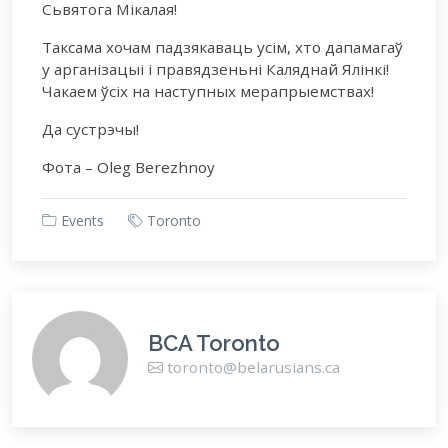
Сьвятога Мікалая!
Таксама хочам падзякаваць усім, хто дапамагаў
у арганізацыі і правядзеньні Каляднай Ялінкі!
Чакаем ўсіх на наступных мерапрыемствах!
Да сустрэчы!
Фота – Oleg Berezhnoy
Events
Toronto
BCA Toronto
toronto@belarusians.ca