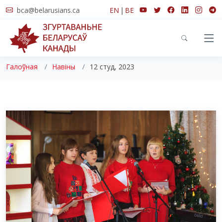
bca@belarusians.ca
EN
|
BE
Навіны
Галоўная
Навіны
12 студ, 2023