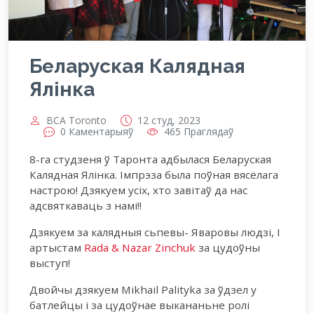
Беларуская Калядная
Ялінка
BCA Toronto
12 студ, 2023
0 Каментарыяў
465 Праглядаў
8-га студзеня ў Таронта адбылася Беларуская
Калядная Ялінка. Імпрэза была поўная вясёлага
настрою! Дзякуем усіх, хто завітаў да нас
адсвяткаваць з намі!!
Дзякуем за калядныя сьпевы- Яваровы людзі, І
артыстам
Rada & Nazar Zinchuk
за цудоўны
выступ!
Двойчы дзякуем Mikhail Palityka за ўдзел у
батлейцы і за цудоўнае выкананьне ролі