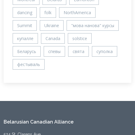
dancing
folk
NorthAmerica
Summit
Ukraine
"мова нанова" курсы
купалле
Canada
solstice
Беларусь
спевы
свята
суполка
фестываль
Belarusian Canadian Alliance
524 St. Clarens Ave,