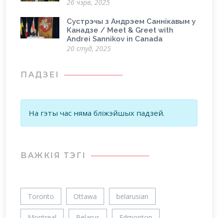
26 чэрв, 2025
Сустрэчы з Андрэем Саннікавым у
Канадзе / Meet & Greet with
Andrei Sannikov in Canada
20 студ, 2025
ПАДЗЕІ
На гэты час няма бліжэйшых падзей.
ВАЖКIЯ ТЭГІ
Toronto
Ottawa
belarusian
Montreal
Belarus
Edmonton