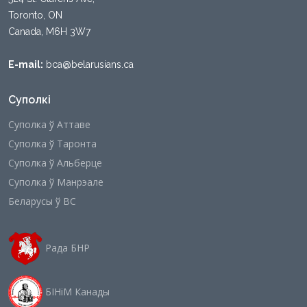
Toronto, ON
Canada, M6H 3W7
E-mail:
bca@belarusians.ca
Суполкі
Суполка ў Аттаве
Суполка ў Таронта
Суполка ў Альберце
Суполка ў Манрэале
Беларусы ў ВС
Рада БНР
БІНіМ Канады