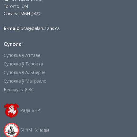
Toronto, ON
Canada, M6H 3W7
E-mail:
bca@belarusians.ca
Суполкі
Суполка ў Аттаве
Суполка ў Таронта
Суполка ў Альберце
Суполка ў Манрэале
Беларусы ў ВС
Рада БНР
БІНіМ Канады