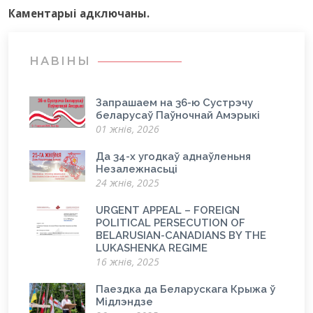
Каментарыi адключаны.
НАВІНЫ
Запрашаем на 36-ю Сустрэчу
беларусаў Паўночнай Амэрыкі
01 жнів, 2026
Да 34-х угодкаў аднаўленьня
Незалежнасьці
24 жнів, 2025
URGENT APPEAL – FOREIGN
POLITICAL PERSECUTION OF
BELARUSIAN-CANADIANS BY THE
LUKASHENKA REGIME
16 жнів, 2025
Паездка да Беларускага Крыжа ў
Мідлэндзе