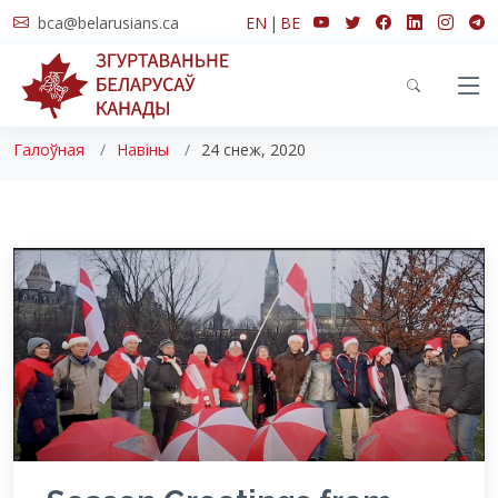
bca@belarusians.ca
EN
|
BE
Навіны
Галоўная
Навіны
24 снеж, 2020