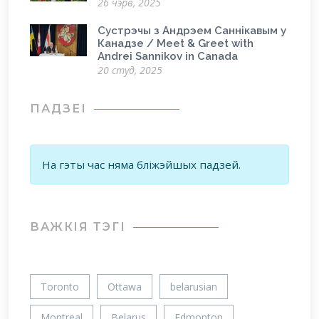
26 чэрв, 2025
Сустрэчы з Андрэем Саннікавым у
Канадзе / Meet & Greet with
Andrei Sannikov in Canada
20 студ, 2025
ПАДЗЕІ
На гэты час няма бліжэйшых падзей.
ВАЖКIЯ ТЭГІ
Toronto
Ottawa
belarusian
Montreal
Belarus
Edmonton