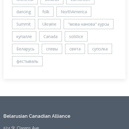
dancing
folk
NorthAmerica
Summit
Ukraine
"мова нанова" курсы
купалле
Canada
solstice
Беларусь
спевы
свята
суполка
фестываль
Belarusian Canadian Alliance
524 St. Clarens Ave,