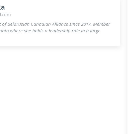
ka
l.com
t of Belarusian Canadian Alliance since 2017. Member
ronto where she holds a leadership role in a large