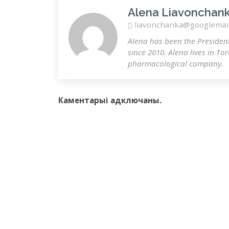
Alena Liavonchan
liavonchanka@googlemai
Alena has been the Presiden
since 2010. Alena lives in To
pharmacological company.
Каментарыi адключаны.