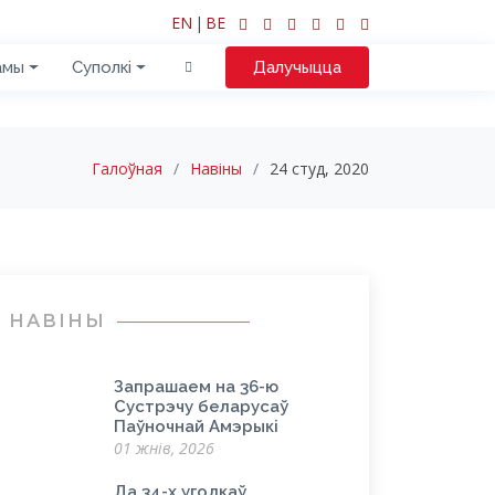
EN
|
BE
амы
Суполкі
Далучыцца
Галоўная
Навіны
24 студ, 2020
НАВІНЫ
Запрашаем на 36-ю
Сустрэчу беларусаў
Паўночнай Амэрыкі
01 жнів, 2026
Да 34-х угодкаў