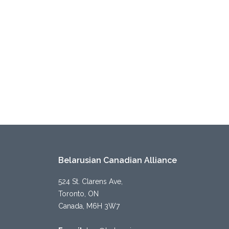
Belarusian Canadian Alliance
524 St. Clarens Ave,
Toronto, ON
Canada, M6H 3W7