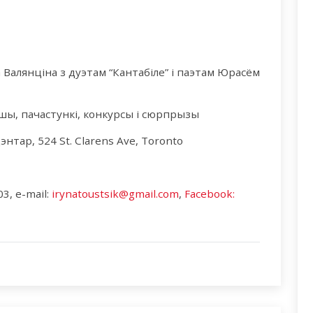
Валянціна з дуэтам “Кантабіле” і паэтам Юрасём
шы, пачастункі, конкурсы і сюрпрызы
нтар, 524 St. Clarens Ave, Toronto
3, e-mail:
irynatoustsik@gmail.com
,
Facebook: