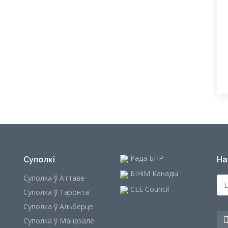
Рада БНР
Суполкі
На
БІНіМ Канады
Суполка ў Аттаве
CEE Council
Суполка ў Таронта
Суполка ў Альберце
Суполка ў Манрэале