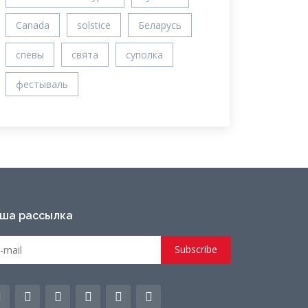
Canada
solstice
Беларусь
спевы
свята
суполка
фестываль
ша рассылка