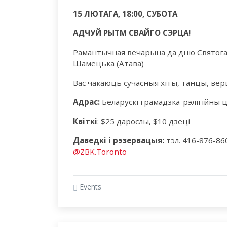
15 ЛЮТАГА, 18:00, СУБОТА
АДЧУЙ РЫТМ СВАЙГО СЭРЦА!
Рамантычная вечарына да дню Святога 
Шамецька (Атава)
Вас чакаюць сучасныя хіты, танцы, вер
Адрас:
Беларускі грамадзка-рэлігійны цэ
Квіткі
: $25 дарослы, $10 дзеці
Даведкі і рэзервацыя:
тэл. 416-876-860
@ZBK.Toronto
Events