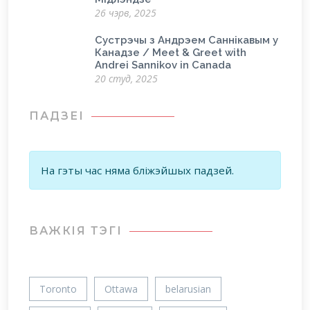
26 чэрв, 2025
Сустрэчы з Андрэем Саннікавым у
Канадзе / Meet & Greet with
Andrei Sannikov in Canada
20 студ, 2025
ПАДЗЕІ
На гэты час няма бліжэйшых падзей.
ВАЖКIЯ ТЭГІ
Toronto
Ottawa
belarusian