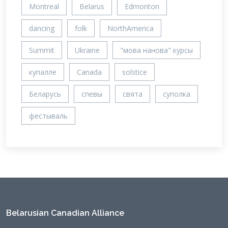
Montreal
Belarus
Edmonton
dancing
folk
NorthAmerica
Summit
Ukraine
"мова нанова" курсы
купалле
Canada
solstice
Беларусь
спевы
свята
суполка
фестываль
Belarusian Canadian Alliance