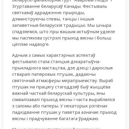
Згуртаванне беларусаў Канады. Фестываль
святкаваў адраджэнне прыроды,
дэманструючы спевы, танцы і іншыя
запаветныя беларускія традыцыі. Мы шчыра
спадзяемся, што пры вашым актыўным удзеле
мы паспяхова сустрэлі прыход вясны і больш
цёплае надвор’е.
Адным з самых характэрных аспектаў
фестывалю стала станцыя дэкаратыўна-
прыкладнога мастацтва, дзе дзеці і дарослыя
стваралі папяровых птушак, дадаючы
святочнай атмасферы мерапрыемству. Выраб
птушак на працягу стагоддзяў быў жыццёва
важнай часткай беларускай культуры, яны
сімвалізавалі прыход вясны і часта вырабляліся
з саломы або паперы. У некаторых рэгіёнах
падкідванне птушак у паветра азначае прыход
вясны і прадчуванне багатага ўраджаю.