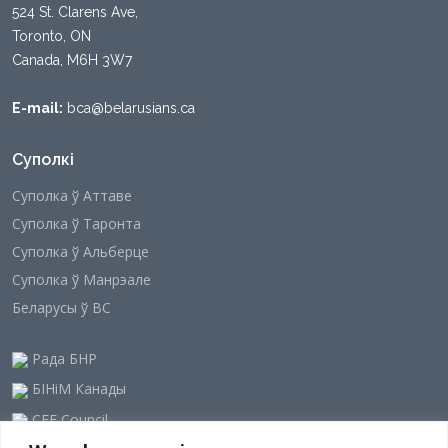
524 St. Clarens Ave,
Toronto, ON
Canada, M6H 3W7
E-mail:
bca@belarusians.ca
Суполкі
Суполка ў Аттаве
Суполка ў Таронта
Суполка ў Альберце
Суполка ў Манрэале
Беларусы ў ВС
Рада БНР
БІНіМ Канады
CEE Council