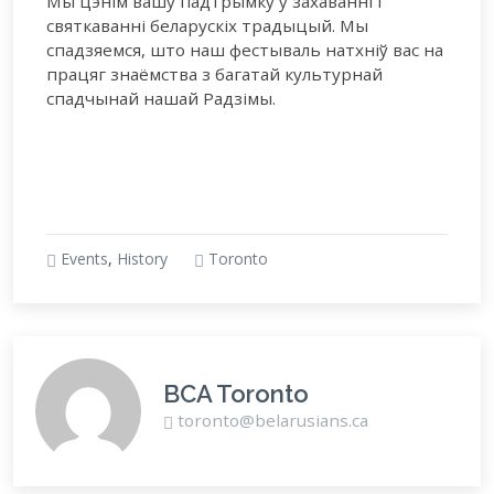
Мы цэнім вашу падтрымку ў захаванні і
святкаванні беларускіх традыцый. Мы
спадзяемся, што наш фестываль натхніў вас на
працяг знаёмства з багатай культурнай
спадчынай нашай Радзімы.
Events
,
History
Toronto
BCA Toronto
toronto@belarusians.ca