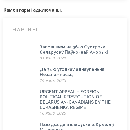
Каментарыi адключаны.
НАВІНЫ
Запрашаем на 36-ю Сустрэчу
беларусаў Паўночнай Амэрыкі
01 жнів, 2026
Да 34-х угодкаў аднаўленьня
Незалежнасьці
24 жнів, 2025
URGENT APPEAL – FOREIGN
POLITICAL PERSECUTION OF
BELARUSIAN-CANADIANS BY THE
LUKASHENKA REGIME
16 жнів, 2025
Паездка да Беларускага Крыжа ў
Мідлэндзе