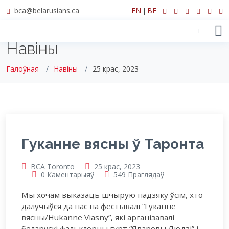
bca@belarusians.ca
EN
|
BE
Навіны
Галоўная
Навіны
25 крас, 2023
Гуканне вясны ў Таронта
BCA Toronto
25 крас, 2023
0 Каментарыяў
549 Праглядаў
Мы хочам выказаць шчырую падзяку ўсім, хто
далучыўся да нас на фестывалі “Гуканне
вясны/Hukanne Viasny”, які арганізавалі
беларускі фальклорны гурт “Яваровы Людзі” і