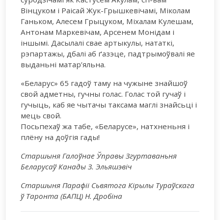
Вінцуком і Раісай Жук-Грышкевічамі, Міколам
Ганьком, Алесем Грыцуком, Міхалам Кулешам,
Антонам Маркевічам, Арсенем Монідам і
іншымі. Дасылалі свае артыкулы, нататкі,
рэпартажы, дбалі аб ґазэце, падтрымоўвалі яе
выданьні матар’яльна.
«Беларус» 65 гадоў таму на чужыне знайшоў
свой адметны, гучны голас. Голас той гучаў і
гучыць, каб яе чытачы таксама маглі знайсьці і
мець свой.
Посьпехаў жа табе, «Беларусе», натхненьня і
плёну на доўгія гады!
Старшыня Галоўнае Ўправы Згуртаваньня
Беларусаў Канады З. Эльяшэвіч
Старшыня Парафіі Сьвятога Кірылы Тураўскага
ў Таронта (БАПЦ) Н. Дробіна