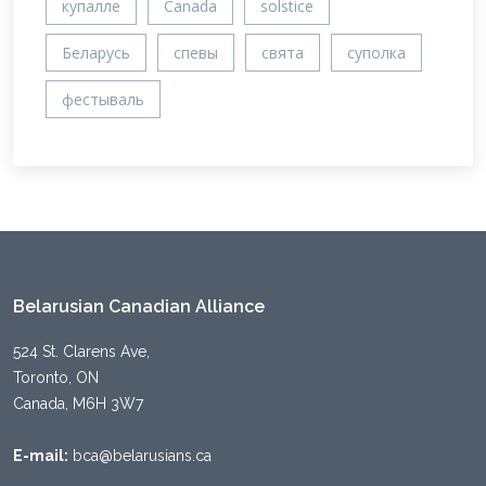
купалле
Canada
solstice
Беларусь
спевы
свята
суполка
фестываль
Belarusian Canadian Alliance
524 St. Clarens Ave,
Toronto, ON
Canada, M6H 3W7
E-mail:
bca@belarusians.ca