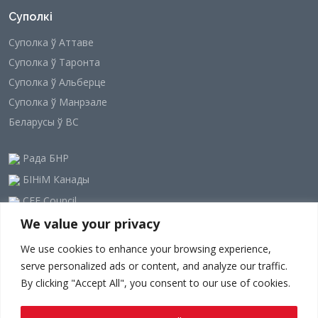
Суполкі
Суполка ў Аттаве
Суполка ў Таронта
Суполка ў Альберце
Суполка ў Манрэале
Беларусы ў ВС
Рада БНР
БІНіМ Канады
CEE Council
We value your privacy
Наша рассылка
We use cookies to enhance your browsing experience,
serve personalized ads or content, and analyze our traffic.
By clicking "Accept All", you consent to our use of cookies.