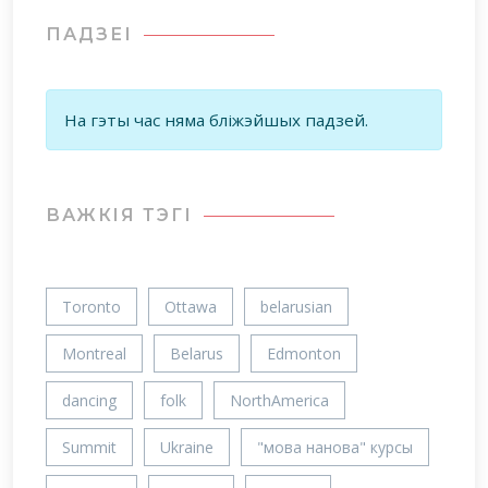
ПАДЗЕІ
На гэты час няма бліжэйшых падзей.
ВАЖКIЯ ТЭГІ
Toronto
Ottawa
belarusian
Montreal
Belarus
Edmonton
dancing
folk
NorthAmerica
Summit
Ukraine
"мова нанова" курсы