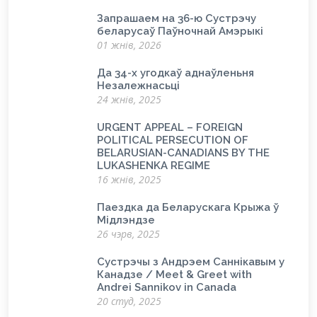
Запрашаем на 36-ю Сустрэчу
беларусаў Паўночнай Амэрыкі
01 жнів, 2026
Да 34-х угодкаў аднаўленьня
Незалежнасьці
24 жнів, 2025
URGENT APPEAL – FOREIGN
POLITICAL PERSECUTION OF
BELARUSIAN-CANADIANS BY THE
LUKASHENKA REGIME
16 жнів, 2025
Паездка да Беларускага Крыжа ў
Мідлэндзе
26 чэрв, 2025
Сустрэчы з Андрэем Саннікавым у
Канадзе / Meet & Greet with
Andrei Sannikov in Canada
20 студ, 2025