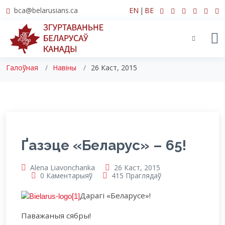
bca@belarusians.ca
EN
|
BE
Навіны
Галоўная
Навіны
26 Каст, 2015
Ґазэце «Беларус» – 65!
Alena Liavonchanka
26 Каст, 2015
0 Каментарыяў
415 Праглядаў
Дарагі «Беларусе»!
Паважаныя сябры!