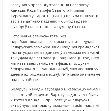
Галоўная Ўправа Згуртаваньня Беларусаў
Канады, Рада Парафіі Сьвятога Кірылы
Тураўскага ў Таронта (БАПЦ) шчыра віншуюць
вас з выдатнаю падзеяю – 65-годзьдзем
выхаду ў сьвет першага нумару ґазэты.
Гісторыя «Беларуса» гэта, без
перабольшваньня, гісторыя жыцьця і думкі
беларускага замежжа. Хіба ніводная грамадзкая
інстытуцыя ані выданьне ў замежжы не змаглі
так удала адлюстраваць і рафінаваць тое, што
мы называем самаідэнтыфікацыяй, духам
беларускім. Для суайчыньнікаў, якіх лёс закінуў
далёка ад родным месцаў, гэта мела значэньне
надзвычайнае.
Беларусы Канады заўсёды з цікавасьцю чакалі і
чакаюць «Беларуса». Варта ўзгадаць тут былыя
«Весткі з Канады» пры ґазэце «Беларус» і
актыўную падтрымку выданьня такімі нашымі
суродзічамі як Кастусём Акулам, сп-вам