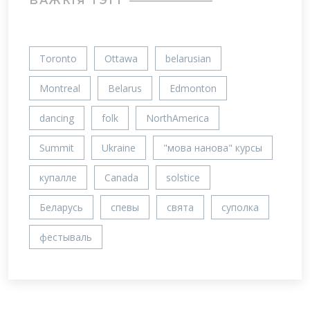
ВАЖКIЯ ТЭГІ
Toronto
Ottawa
belarusian
Montreal
Belarus
Edmonton
dancing
folk
NorthAmerica
Summit
Ukraine
"мова нанова" курсы
купалле
Canada
solstice
Беларусь
спевы
свята
суполка
фестываль