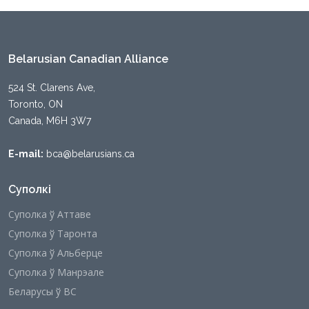
Belarusian Canadian Alliance
524 St. Clarens Ave,
Toronto, ON
Canada, M6H 3W7
E-mail:
bca@belarusians.ca
Суполкі
Суполка ў Аттаве
Суполка ў Таронта
Суполка ў Альберце
Суполка ў Манрэале
Беларусы ў ВС