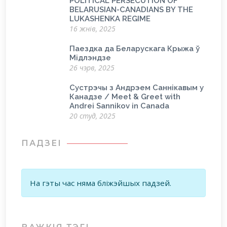
POLITICAL PERSECUTION OF
BELARUSIAN-CANADIANS BY THE
LUKASHENKA REGIME
16 жнів, 2025
Паездка да Беларускага Крыжа ў
Мідлэндзе
26 чэрв, 2025
Сустрэчы з Андрэем Саннікавым у
Канадзе / Meet & Greet with
Andrei Sannikov in Canada
20 студ, 2025
ПАДЗЕІ
На гэты час няма бліжэйшых падзей.