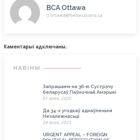
BCA Ottawa
ottawa@belarusians.ca
Каментарыi адключаны.
НАВІНЫ
Запрашаем на 36-ю Сустрэчу
беларусаў Паўночнай Амэрыкі
01 жнів, 2026
Да 34-х угодкаў аднаўленьня
Незалежнасьці
24 жнів, 2025
URGENT APPEAL – FOREIGN