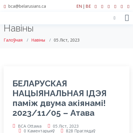
bca@belarusians.ca
EN
|
BE
Навіны
Галоўная
Навіны
05 Ліст, 2023
БЕЛАРУСКАЯ
НАЦЫЯНАЛЬНАЯ IДЭЯ
паміж двума акіянамі!
2023/11/05 – Атава
BCA Ottawa
05 Ліст, 2023
0 Каментарыяў
828 Праглядаў