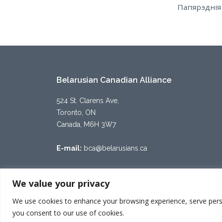
Posts
Папярэднія
pagination
Belarusian Canadian Alliance
524 St. Clarens Ave,
Toronto, ON
Canada, M6H 3W7
E-mail:
bca@belarusians.ca
We value your privacy
We use cookies to enhance your browsing experience, serve persona
Since 1948 - © 2023-24
belarusians.ca
you consent to our use of cookies.