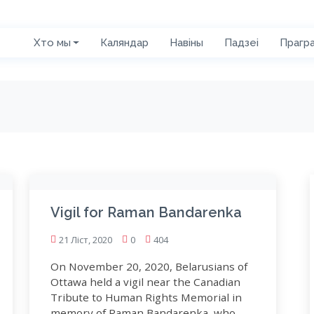
Хто мы
Каляндар
Навіны
Падзеі
Прагр
Vigil for Raman Bandarenka
21 Ліст, 2020
0
404
On November 20, 2020, Belarusians of
Ottawa held a vigil near the Canadian
Tribute to Human Rights Memorial in
memory of Raman Bandarenka, who