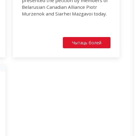
presented the petition by members of
Belarusian Canadian Alliance Piotr
Murzenok and Siarhei Mazgavoi today.
Чытаць болей