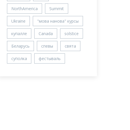
NorthAmerica
Summit
Ukraine
"мова нанова" курсы
купалле
Canada
solstice
Беларусь
спевы
свята
суполка
фестываль