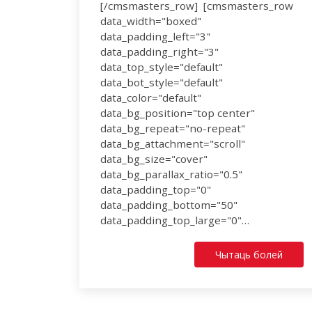
[/cmsmasters_row] [cmsmasters_row
data_width="boxed"
data_padding_left="3"
data_padding_right="3"
data_top_style="default"
data_bot_style="default"
data_color="default"
data_bg_position="top center"
data_bg_repeat="no-repeat"
data_bg_attachment="scroll"
data_bg_size="cover"
data_bg_parallax_ratio="0.5"
data_padding_top="0"
data_padding_bottom="50"
data_padding_top_large="0"…
Чытаць болей