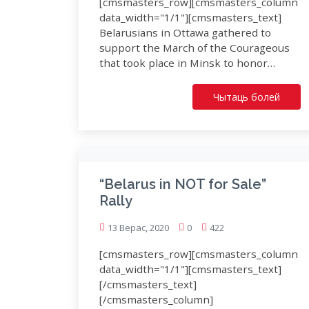
[cmsmasters_row][cmsmasters_column
data_width="1/1"][cmsmasters_text]
Belarusians in Ottawa gathered to
support the March of the Courageous
that took place in Minsk to honor…
Чытаць болей
“Belarus in NOT for Sale”
Rally
13 Верас, 2020
0
422
[cmsmasters_row][cmsmasters_column
data_width="1/1"][cmsmasters_text]
[/cmsmasters_text]
[/cmsmasters_column]