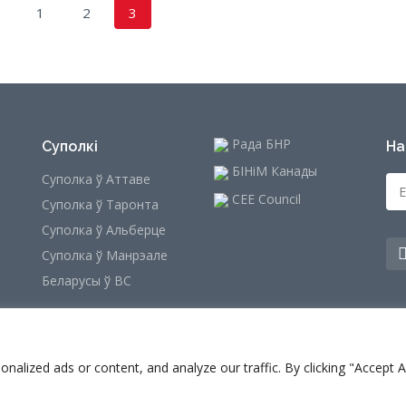
1
2
3
Рада БНР
Суполкі
На
БІНіМ Канады
Суполка ў Аттаве
CEE Council
Суполка ў Таронта
Суполка ў Альберце
Суполка ў Манрэале
Беларусы ў ВС
lized ads or content, and analyze our traffic. By clicking "Accept Al