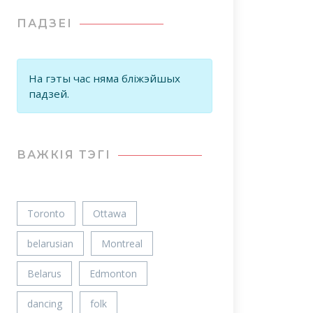
ПАДЗЕІ
На гэты час няма бліжэйшых
падзей.
ВАЖКIЯ ТЭГІ
Toronto
Ottawa
belarusian
Montreal
Belarus
Edmonton
dancing
folk