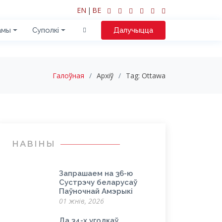
EN
|
BE
амы
Суполкі
Далучыцца
Галоўная
Архіў
Tag:
Ottawa
НАВІНЫ
Запрашаем на 36-ю
Сустрэчу беларусаў
Паўночнай Амэрыкі
01 жнів, 2026
Да 34-х угодкаў