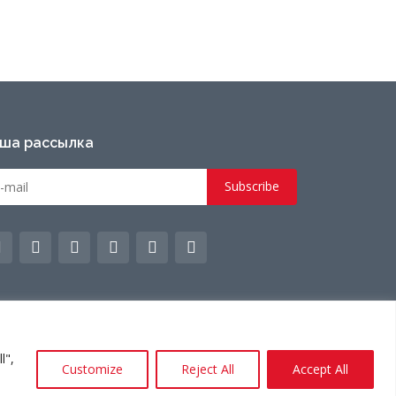
ша рассылка
l",
Customize
Reject All
Accept All
Палітыка прыватнасці.
Ужыванне тэрмінаў.