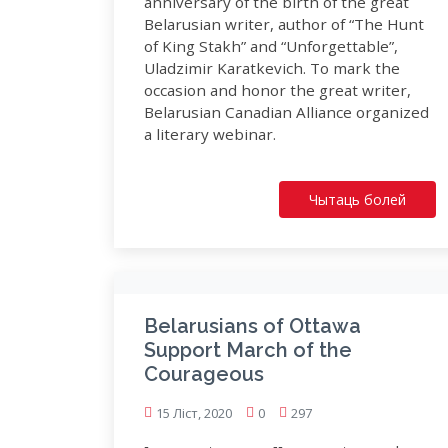
anniversary of the birth of the great
Belarusian writer, author of “The Hunt
of King Stakh” and “Unforgettable”,
Uladzimir Karatkevich. To mark the
occasion and honor the great writer,
Belarusian Canadian Alliance organized
a literary webinar.
Чытаць болей
Belarusians of Ottawa
Support March of the
Courageous
15 Ліст, 2020
0
297